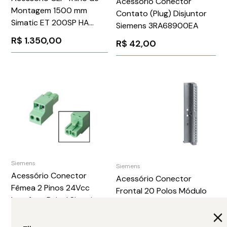
Acessorio Conector
Montagem 1500 mm
Contato (Plug) Disjuntor
Simatic ET 200SP HA
Siemens 3RA68900EA
Siemens
R$
1.350,00
R$
42,00
6DL11936MD000AA0
Siemens
Siemens
Acessório Conector
Acessório Conector
Fêmea 2 Pinos 24Vcc
Frontal 20 Polos Módulo
Interface Painel Simatic
Simatic S7 300 Siemens
Hmi Siemens
6ES73921AJ000AA0
R$
54,00
R$
587,00
6AV66718XA000AX0