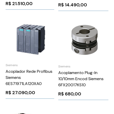
R$
21.510,00
R$
14.490,00
Siemens
Siemens
Acoplador Rede Profibus
Acoplamento Plug-In
Siemens
10/10mm Encod Siemens
6ES71971LA120XA0
6FX20017KS10
R$
27.090,00
R$
680,00