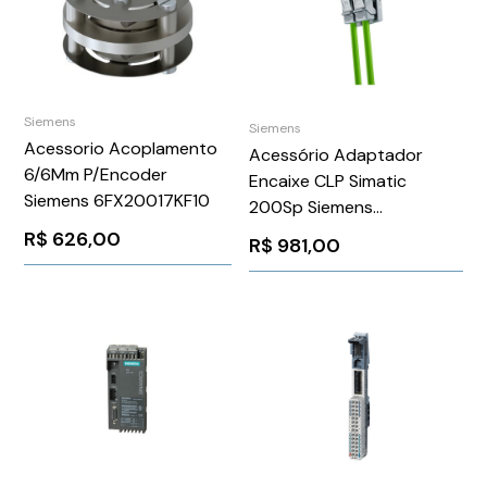
Siemens
Siemens
Acessorio Acoplamento
Acessório Adaptador
6/6Mm P/Encoder
Encaixe CLP Simatic
Siemens 6FX20017KF10
200Sp Siemens
6ES71936AF000AA0
R$
626,00
R$
981,00