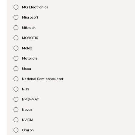
R$
1.287,00
2900420
MG Electronics
Microsoft
Mikrotik
MOBOTIX
Molex
Motorola
Moxa
Belden
Belden
National Semiconductor
Acoplador CAT 6A
Acoplador CAT 6 E100623
E100A21 000S1
000S1
NHS
R$
901,00
R$
902,00
NMB-MAT
Novus
NVIDIA
Omron