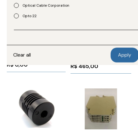
Optical Cable Corporation
Opto 22
Solexy
Panduit
Acoplador de Antena
Acoplador de Painel CAT 6
RXN3S0200JXN
Clear all
Bulkhead IAEBHC6
R$
0,00
R$
465,00