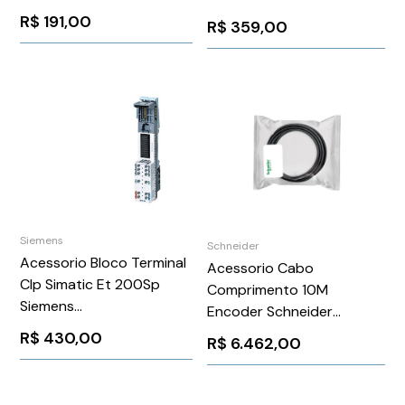
3RK19010CA00
6ES71936BP000DA0
R$
191,00
R$
359,00
Siemens
Schneider
Acessorio Bloco Terminal
Acessorio Cabo
Clp Simatic Et 200Sp
Comprimento 10M
Siemens
Encoder Schneider
6ES71936BP200DC0
VW3M8102R100
R$
430,00
R$
6.462,00