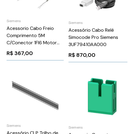
Siemens
Siemens
Acessorio Cabo Freio
Acessório Cabo Relé
Comprimento 5M
Simocode Pro Siemens
C/Conector 1Fl6 Motor
3UF79410AA000
Siemens
R$
367,00
R$
870,00
6FX30025BK021AF0
Siemens
Siemens
Acessório CLP Trilho de