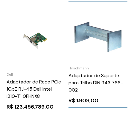
Hirschmann
Dell
Adaptador de Suporte
Adaptador de Rede PCIe
para Trilho DIN 943 766-
1GbE RJ-45 Dell Intel
002
i210-T1 0FHNX8
R$
1.908,00
R$
123.456.789,00