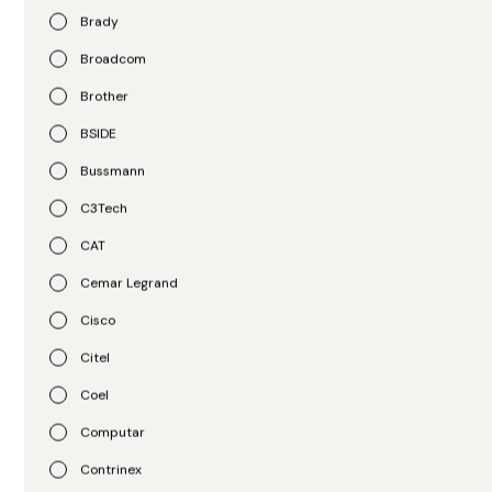
Brady
Siemens
Weg
Acessorio Filtro 5Kw
Broadcom
Acessório Kit Moldura IHM
Siemens
Inversor Frequência Cfw-
Brother
6SL30000HE150AA0
11w RHMIF0 WEG Weg
BSIDE
11010521
R$
2.844,00
R$
155,00
Bussmann
C3Tech
CAT
Cemar Legrand
Cisco
Citel
Coel
Weg
Schneider
Computar
Acessório Kit Moldura Ihm
Acessório Módulo
Inversor Frequência
Contrinex
Proteção Diodo LED Verde