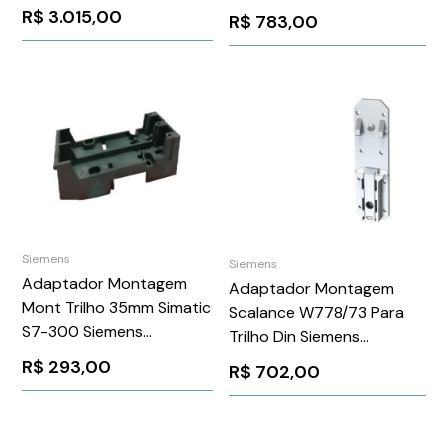
6ES71936AG400AA0
Schneider VW3A3600
R$
3.015,00
R$
783,00
Siemens
Siemens
Adaptador Montagem
Adaptador Montagem
Mont Trilho 35mm Simatic
Scalance W778/73 Para
S7-300 Siemens
Trilho Din Siemens
6ES73906BA000AA0
6GK57988MF000AA1
R$
293,00
R$
702,00