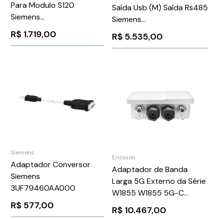
Para Modulo S120
Saída Usb (M) Saída Rs485
Siemens
Siemens
6SL31622ME010AC0
6GK15710BA000AA0
R$
1.719,00
R$
5.535,00
Siemens
Ericsson
Adaptador Conversor
Adaptador de Banda
Siemens
Larga 5G Externo da Série
3UF79460AA000
W1855 W1855 5G-C
Outdoor Wideband
R$
577,00
R$
10.467,00
Adapter Series