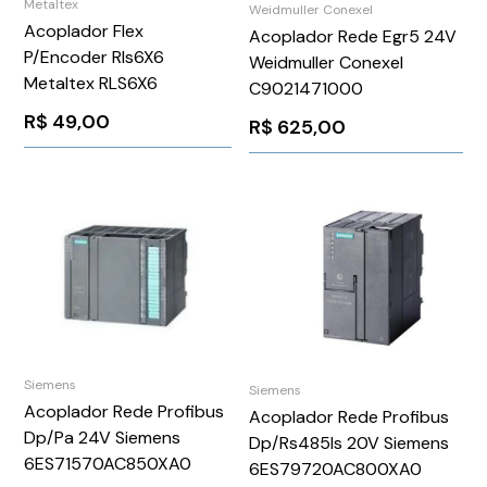
Metaltex
Weidmuller Conexel
Acoplador Flex
Acoplador Rede Egr5 24V
P/Encoder Rls6X6
Weidmuller Conexel
Metaltex RLS6X6
C9021471000
R$
49,00
R$
625,00
Siemens
Siemens
Acoplador Rede Profibus
Acoplador Rede Profibus
Dp/Pa 24V Siemens
Dp/Rs485Is 20V Siemens
6ES71570AC850XA0
6ES79720AC800XA0