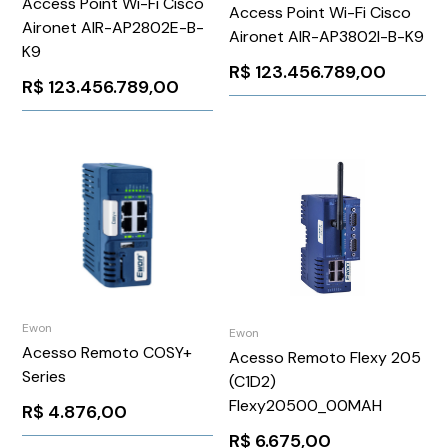
Access Point Wi-Fi Cisco
Access Point Wi-Fi Cisco
Aironet AIR-AP2802E-B-
Aironet AIR-AP3802I-B-K9
K9
R$
123.456.789,00
R$
123.456.789,00
Ewon
Ewon
Acesso Remoto COSY+
Acesso Remoto Flexy 205
Series
(C1D2)
Flexy20500_00MAH
R$
4.876,00
R$
6.675,00