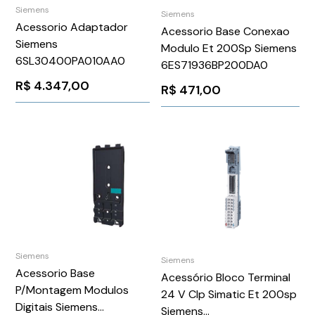
Siemens
Siemens
Acessorio Adaptador
Acessorio Base Conexao
Siemens
Modulo Et 200Sp Siemens
6SL30400PA010AA0
6ES71936BP200DA0
R$
4.347,00
R$
471,00
Siemens
Siemens
Acessorio Base
Acessório Bloco Terminal
P/Montagem Modulos
24 V Clp Simatic Et 200sp
Digitais Siemens
Siemens