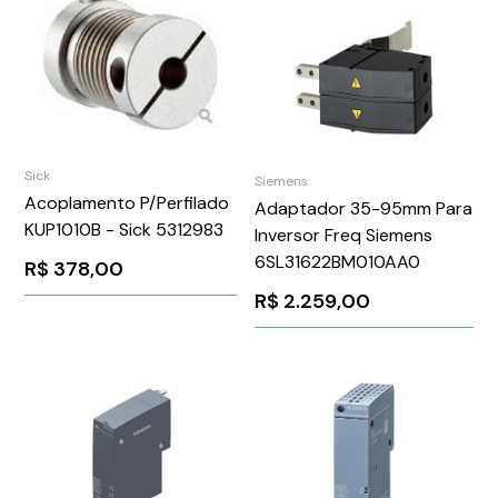
Sick
Siemens
Acoplamento P/Perfilado
Adaptador 35-95mm Para
KUP1010B - Sick 5312983
Inversor Freq Siemens
6SL31622BM010AA0
R$
378,00
R$
2.259,00