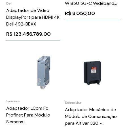
W1850 5G-C Wideband
Dell
Adapter Series
Adaptador de Vídeo
R$
8.050,00
DisplayPort para HDMI 4K
Dell 492-BBXX
R$
123.456.789,00
Siemens
Schneider
Adaptador LCom Fc
Adaptador Mecânico de
Profinet Para Módulo
Módulo de Comunicação
Siemens
para Altivar 320 -