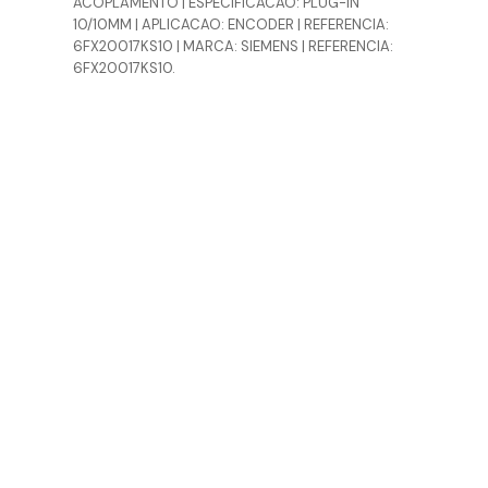
ACOPLAMENTO | ESPECIFICACAO: PLUG-IN
10/10MM | APLICACAO: ENCODER | REFERENCIA:
6FX20017KS10 | MARCA: SIEMENS | REFERENCIA:
6FX20017KS10.