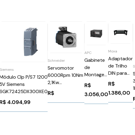
Moxa
APC
Adaptador
Gabinete
Schneider
de Trilho
de
Servomotor
Siemens
DIN para
Montagem
6000Rpm 10Nm
Módulo Clp P/S7 1200
Rack 19"
em Parede
2,1Kw
R$
5V Siemens
R$
RK-4U
AR106SH6
Ip50Schneider
6GK72425DX300XE0
1.386,00
R$
3.056,00
BSH1004P01A2A
R$
4.094,99