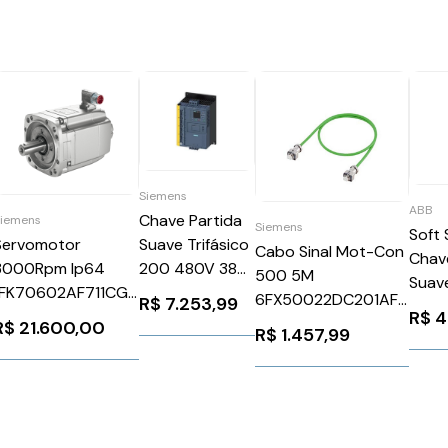
Siemens
ABB
Chave Partida
Siemens
Siemens
Soft 
Suave Trifásico
Servomotor
Cabo Sinal Mot-Con
Chav
200 480V 38A
3000Rpm Ip64
500 5M
Suave
24V
1FK70602AF711CG0
6FX50022DC201AF0
R$
7.253,99
220-
R$
4
3RW55173HF04
Siemens 91168
Siemens 86005
R$
21.600,00
110-
R$
1.457,99
Siemens
PSR1
1119263
ABB
1SFA