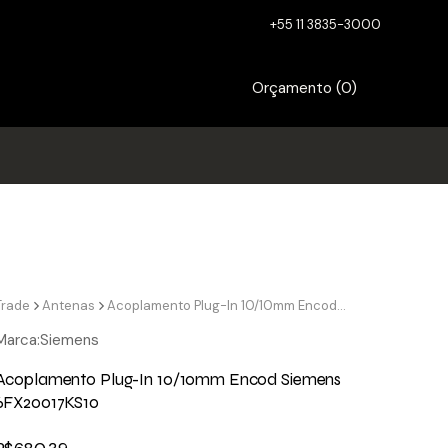
+55 11 3835-3000
Orçamento (
0
)
Trade
Antenas
Acoplamento Plug-In 10/10mm Encod Siemens 6FX20017KS10
Marca:
Siemens
Acoplamento Plug-In 10/10mm Encod Siemens
6FX20017KS10