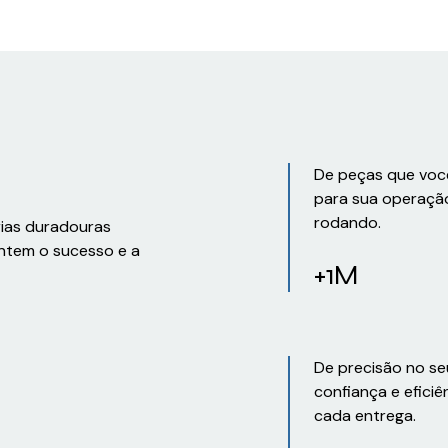
De peças que voc
para sua operaçã
rodando.
rias duradouras
ntem o sucesso e a
+1M
De precisão no se
confiança e eficiê
cada entrega.