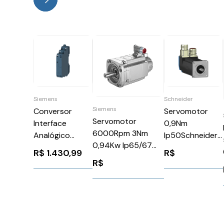
Siemens
Schneider
Siemens
Conversor
Servomotor
Servomotor
Interface
0,9Nm
6000Rpm 3Nm
Analógico
Ip50Schneider
0,94Kw Ip65/67
Parafuso 0-20V
BSH0552P12A1A
R$
1.430,99
R$
1FK70422AK711CA2
24-240V
R$
Siemens 90550
Siemens
3RS70061FW00