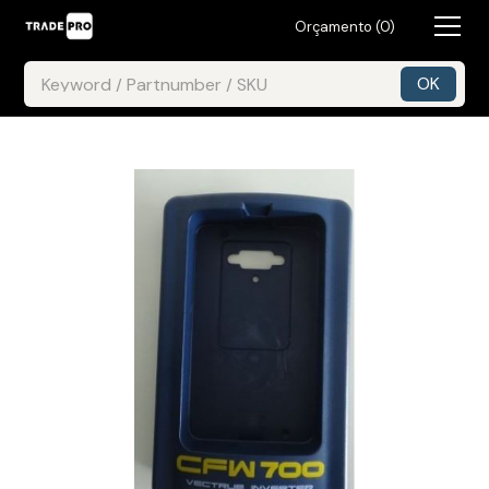
Orçamento (
0
)