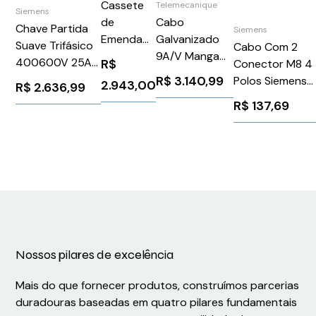
Cassete
Telemecanique
Siemens
de
Cabo
Chave Partida
Siemens
Emenda
Galvanizado
Suave Trifásico
Cabo Com 2
com
9A/V Manga
400600V 25A
R$
Conector M8 4
Rabicho
Vermelho 3.2 -
24V Siemens
R$
3.140,99
Polos Siemens
2.943,00
R$
2.636,99
CCH-
Telemecanique
3RW40262BB05
6ES71942LH03
R$
137,69
CS12-E7-
XY2CZ310
P00TE
Nossos pilares de excelência
Mais do que fornecer produtos, construímos parcerias
duradouras baseadas em quatro pilares fundamentais