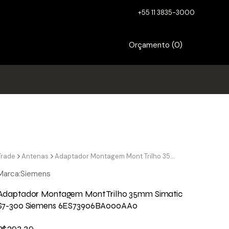
+55 11 3835-3000
Orçamento (
0
)
Trade
Antenas
Adaptador Montagem Mont Trilho 35mm Simatic S7-300 Siemens 6ES73906BA000AA0
Marca:
Siemens
Adaptador Montagem Mont Trilho 35mm Simatic
S7-300 Siemens 6ES73906BA000AA0