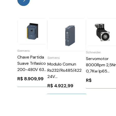
Siemens
Schneider
Chave Partida
Siemens
Servomotor
Suave Trifasico
Modulo Comun
8000Rpm 2,5N
200-480V 63A
Rs232/Rs485/422
0,7Kw Ip65
24Vca/Vcc
24V
Schneider
R$
8.909,99
R$
3RW55251HF04
6ES71376AA010BA0
BMH0702P31F2
R$
4.922,99
Siemens
Siemens 1282580
1303323