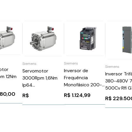
Siemens
Siemens
Siemens
otor
Inversor de
Servomotor
Inversor Trif
m 12Nm
Frequência
3000Rpm 1,6Nm
380-480V 
Monofásico 200-
Ip64
500Cv Rfi G
12AC711QA1
240v 4,2a 0,75kw
1FK70342AF211CB0
080,00
R$
1.124,99
Siemens
R$
 91529
R$
229.50
Sinamics V20
Siemens 90877
6SL32203Y
Siemens
6SL32105BB175UV1