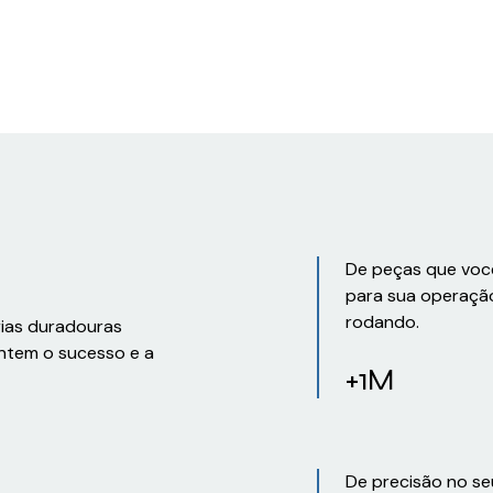
De peças que voc
para sua operaçã
rodando.
rias duradouras
ntem o sucesso e a
+1M
De precisão no se