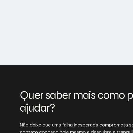
Quer saber mais como 
ajudar?
Não deixe que uma falha inesperada comprometa se
contato conosco hoje mesmo e descubra a tranquil