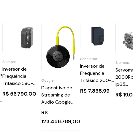
Schneider
Siemens
Siemens
Inversor de
Inversor de
Servom
Frequência
m
Frequência
2000Rp
Trifásico 200-
Google
Trifásico 380-
Ip65
240v 66a 20CV
Dispositivo de
480V 201A
R$
7.838,99
1FK708
R$
56.790,00
R$
19.
Schneider
Streaming de
A
150CV Rfi G120C
Siemens
ATV320D15M3C
Áudio Google
6SL32101KE321AF1
Chromecast
Siemens 988524
R$
Audio
123.456.789,00