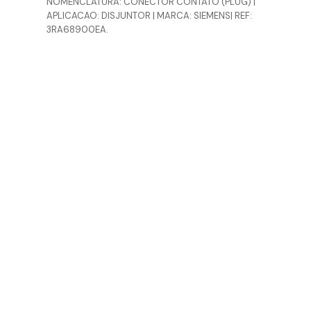
NOMENCLATURA: CONECTOR CONTATO (PLUG) |
APLICACAO: DISJUNTOR | MARCA: SIEMENS| REF:
3RA68900EA.