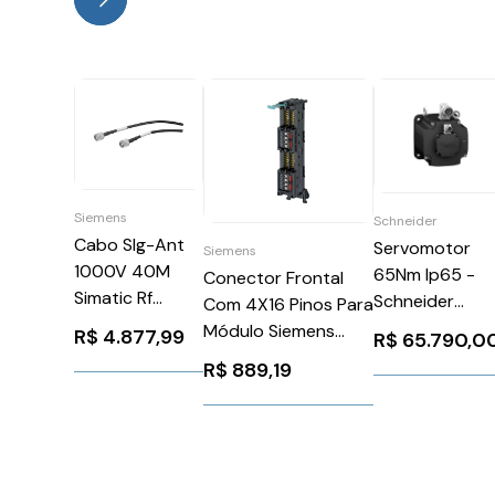
Siemens
Schneider
Cabo Slg-Ant
Servomotor
Siemens
1000V 40M
65Nm Ip65 -
Conector Frontal
Simatic Rf
Schneider
Com 4X16 Pinos Para
Siemens
BMH1903P21A
Módulo Siemens
R$
4.877,99
R$
65.790,0
6GT28150BN40
6ES79215AH200AA0
R$
889,19