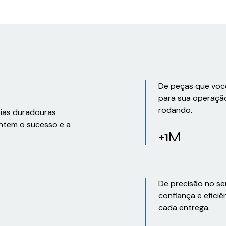
De peças que voc
para sua operaçã
rodando.
rias duradouras
ntem o sucesso e a
+1M
De precisão no se
confiança e eficiê
cada entrega.