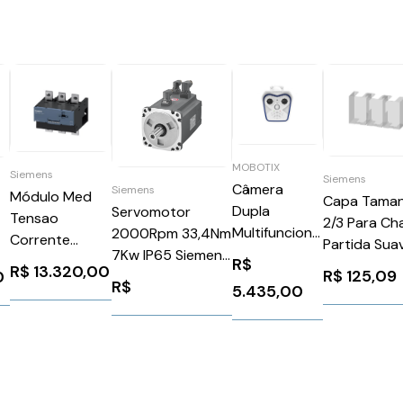
MOBOTIX
Siemens
Siemens
Câmera
Siemens
Módulo Med
Capa Tama
Dupla
Servomotor
Tensao
2/3 Para Ch
Multifuncional
2000Rpm 33,4Nm
Corrente
Partida Sua
MX-M16B
7Kw IP65 Siemens
145mm 690V
R$
3RW59830
2A
R$
13.320,00
R$
125,09
0
1FL60961AC612LB1
63-630A
R$
Siemens
5.435,00
Siemens
964507
3UF71241BA010