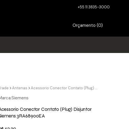
+55 11 3835-3000
Orçamento (
0
)
Trade
Antenas
Acessorio Conector Contato (Plug) Disjuntor Siemens 3RA68900EA
Marca:
Siemens
Acessorio Conector Contato (Plug) Disjuntor
Siemens 3RA68900EA