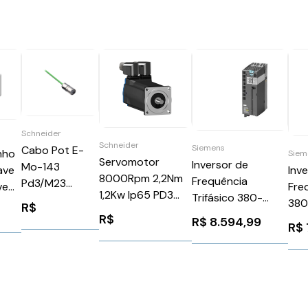
Schneider
Schneider
Siemens
Cabo Pot E-
nho
Siem
Servomotor
Inversor de
Mo-143
Inv
ave
8000Rpm 2,2Nm
Frequência
Pd3/M23
Fre
ve
1,2Kw Ip65 PD3
Trifásico 380-
1,5Mm2 25M
380
TC20
R$
SH3Schneider
480V 26A 15CV Rfi
Schneider
R$
80K
R$
8.594,99
R$
SH30702P11A2100
G120 Siemens
VW3E1143R250
Sie
6SL32101PE227AL0
6SL