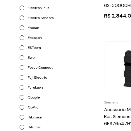
6SL30000H
Electron Plus
R$
2.844,
Electro Sensors
Endian
Ericsson
ESTeem
Ewon
Fosco Connect
Fuji Electric
Furukawa
Google
Siemens
GoPro
Acessorio M
Bus Siemens
Hikvision
6ES76547H
Hilscher