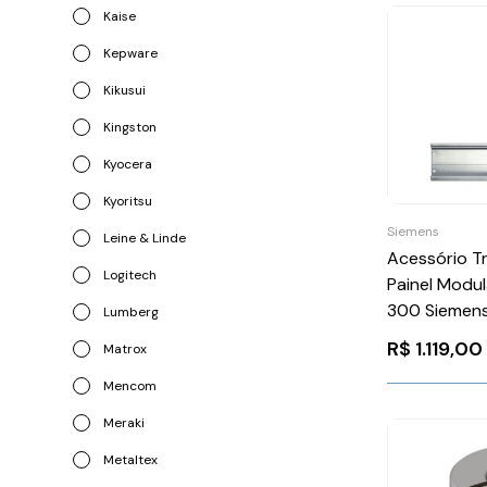
Kaise
Kepware
Kikusui
Kingston
Kyocera
Kyoritsu
Siemens
Leine & Linde
Acessório T
Logitech
Painel Modul
300 Siemen
Lumberg
6ES73901A
R$
1.119,00
Matrox
Mencom
Meraki
Metaltex