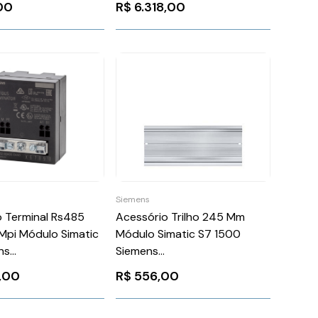
00
R$
6.318,00
6SL30550AA002TA0
Siemens
 Terminal Rs485
Acessório Trilho 245 Mm
Mpi Módulo Simatic
Módulo Simatic S7 1500
ns
Siemens
0DA000AA0
6ES75901AC400AA0
8,00
R$
556,00