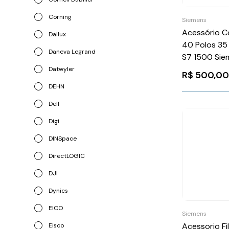
Corning
Siemens
Acessório C
Dallux
40 Polos 35
Daneva Legrand
S7 1500 Sie
6ES75921A
Datwyler
R$
500,0
DEHN
Dell
Digi
DINSpace
DirectLOGIC
DJI
Dynics
EICO
Siemens
Acessorio Fi
Eisco