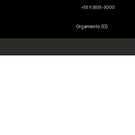
+55 11 3835-3000
Orçamento (
0
)