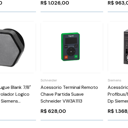
0
R$
1.026,00
R$
963,
Schneider
Siemens
ugue Blank 7/8"
Acessorio Terminal Remoto
Acessório
olador Logico
Chave Partida Suave
Profibus/
 Siemens
Schneider VW3A1113
Dp Sieme
A000AA0
6ES7972
R$
628,00
R$
1.36