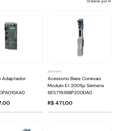
Ordenar por
Siemens
o Adaptador
Acessorio Base Conexao
Modulo Et 200Sp Siemens
0PA010AA0
6ES71936BP200DA0
7,00
R$
471,00