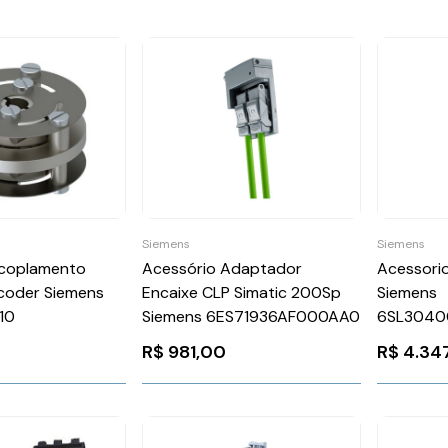
Siemens
Siemens
Acoplamento
Acessório Adaptador
Acessori
coder Siemens
Encaixe CLP Simatic 200Sp
Siemens
10
Siemens 6ES71936AF000AA0
6SL3040
R$
981,00
R$
4.34