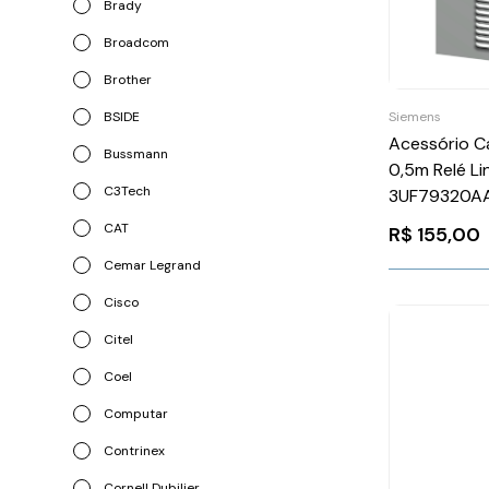
Brady
Broadcom
Brother
BSIDE
Siemens
Acessório 
Bussmann
0,5m Relé Li
C3Tech
3UF79320A
CAT
R$
155,00
Cemar Legrand
Cisco
Citel
Coel
Computar
Contrinex
Cornell Dubilier