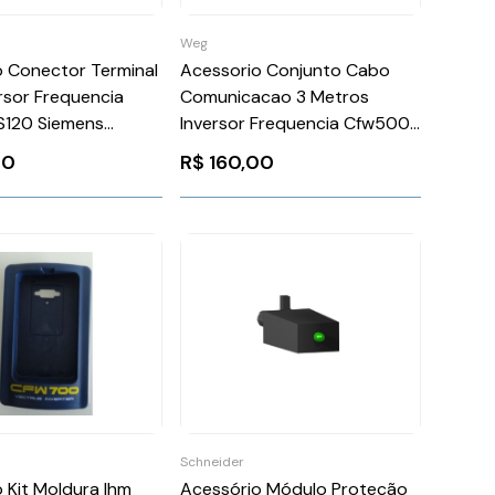
Weg
 Conector Terminal
Acessorio Conjunto Cabo
rsor Frequencia
Comunicacao 3 Metros
S120 Siemens
Inversor Frequencia Cfw500
2MA000AA0
WEG Weg 12330460
00
R$
160,00
Schneider
 Kit Moldura Ihm
Acessório Módulo Proteção