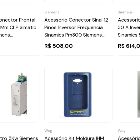
Siemens
Siemens
Acessorio Conector Sinal 12
Acessorio
onector Frontal
Pinos Inversor Frequencia
30 A Inve
 Mm CLP Simatic
Sinamics Pm300 Siemens
Sinamics 
mens
6FX20030SU12
6SL3162
M000XB0
R$
508,00
R$
614,
0
Weg
Weg
ltro 5Kw Siemens
Acessório Kit Moldura IHM
Acessório