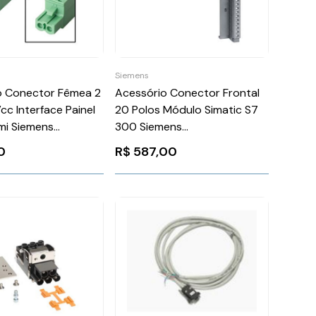
Siemens
o Conector Fêmea 2
Acessório Conector Frontal
cc Interface Painel
20 Polos Módulo Simatic S7
mi Siemens
300 Siemens
8XA000AX0
6ES73921AJ000AA0
0
R$
587,00