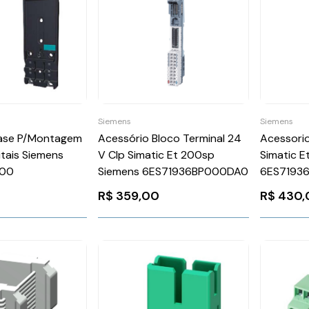
Siemens
Siemens
Base P/Montagem
Acessório Bloco Terminal 24
Acessorio
itais Siemens
V Clp Simatic Et 200sp
Simatic 
A00
Siemens 6ES71936BP000DA0
6ES7193
R$
359,00
R$
430,