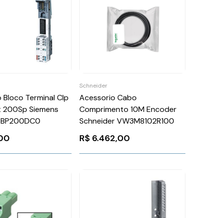
Schneider
Acessorio Cabo
 Bloco Terminal Clp
Comprimento 10M Encoder
Et 200Sp Siemens
Schneider VW3M8102R100
6BP200DC0
R$
6.462,00
00