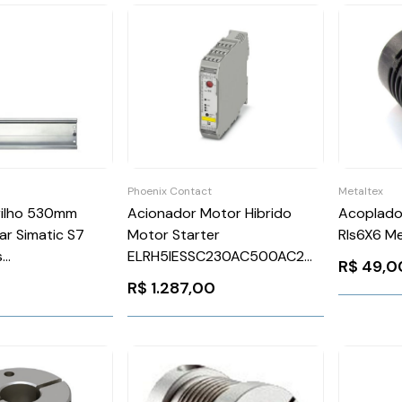
Phoenix Contact
Metaltex
rilho 530mm
Acionador Motor Hibrido
Acoplado
ar Simatic S7
Motor Starter
Rls6X6 M
s
ELRH5IESSC230AC500AC2
R$
49,0
F300AA0
Phoenix Contact 2900420
R$
1.287,00