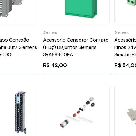
Siemens
Siemens
Cabo Conexão
Acessorio Conector Contato
Acessóri
nha 3uf7 Siemens
(Plug) Disjuntor Siemens
Pinos 24V
A000
3RA68900EA
Simatic H
6AV6671
R$
42,00
R$
54,0