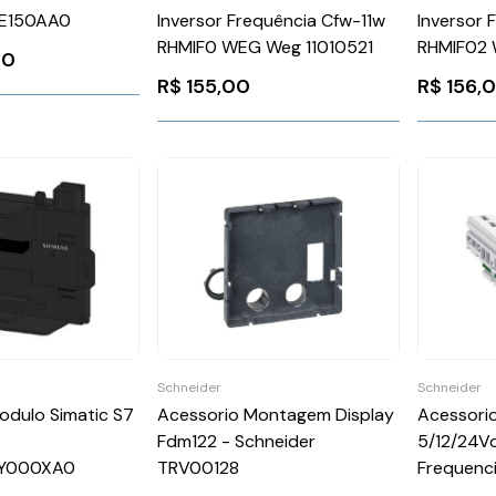
E150AA0
Inversor Frequência Cfw-11w
Inversor
RHMIF0 WEG Weg 11010521
RHMIF02 
00
R$
155,00
R$
156,
Schneider
Schneider
odulo Simatic S7
Acessorio Montagem Display
Acessori
Fdm122 - Schneider
5/12/24Vc
Y000XA0
TRV00128
Frequenci
Schneid