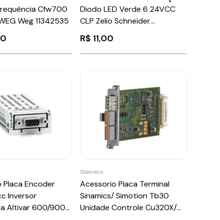
 Frequência Cfw700
Diodo LED Verde 6 24VCC
WEG Weg 11342535
CLP Zelio Schneider
RZM031RB
00
R$
11,00
Siemens
o Placa Encoder
Acessorio Placa Terminal
c Inversor
Sinamics/ Simotion Tb30
a Altivar 600/900
Unidade Controle Cu320X/
er VW3A3420
Simotion D4X5X Siemens