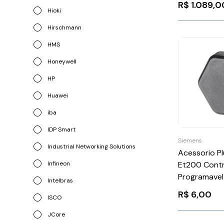
R$
1.089,0
Hioki
Hirschmann
HMS
Honeywell
HP
Huawei
iba
IDP Smart
Siemens
Industrial Networking Solutions
Acessorio Pl
Infineon
Et200 Contr
Programavel
Intelbras
6ES71943J
R$
6,00
ISCO
JCore