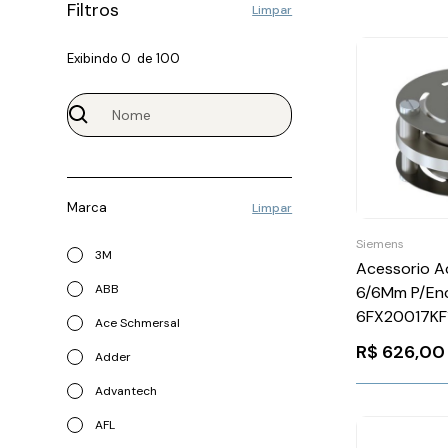
Filtros
Limpar
Exibindo
0
de
100
Marca
Limpar
Siemens
3M
Acessorio 
ABB
6/6Mm P/En
6FX20017KF
Ace Schmersal
R$
626,00
Adder
Advantech
AFL