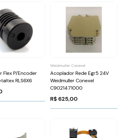
Weidmuller Conexel
r Flex P/Encoder
Acoplador Rede Egr5 24V
etaltex RLS6X6
Weidmuller Conexel
C9021471000
0
R$
625,00