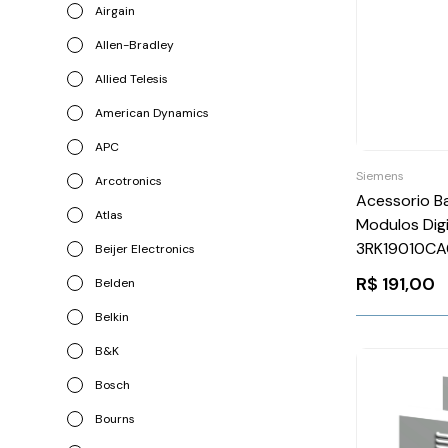
Airgain
Allen-Bradley
Allied Telesis
American Dynamics
APC
Siemens
Arcotronics
Acessorio 
Atlas
Modulos Dig
3RK19010C
Beijer Electronics
R$
191,00
Belden
Belkin
B&K
Bosch
Bourns