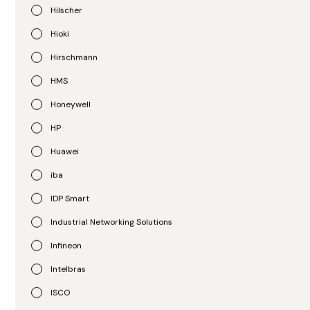
Hilscher
Hioki
Hirschmann
HMS
Honeywell
PULS
APC
HP
UPS para Trilho DIN
UPS SMT1500RM2UC
UC10.242
Huawei
R$
5.907,00
R$
8.144,00
iba
IDP Smart
Industrial Networking Solutions
Infineon
Intelbras
ISCO