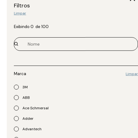
Filtros
Limpar
Exibindo
0
de
100
APC
APC
UPS de Rack de Íon-Lítio
UPS de Rack de Íon-Lítio
SMTL2200RM2UC
SMTL3000RM2UC
R$
20.809,00
R$
23.763,00
Marca
Limpar
3M
ABB
Ace Schmersal
Adder
Advantech
APC
APC