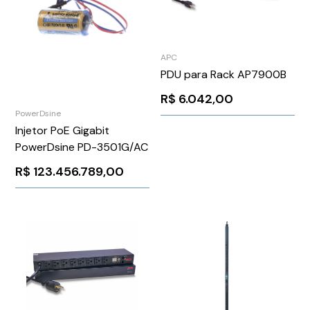
APC
PDU para Rack AP7900B
R$
6.042,00
PowerDsine
Injetor PoE Gigabit
PowerDsine PD-3501G/AC
R$
123.456.789,00