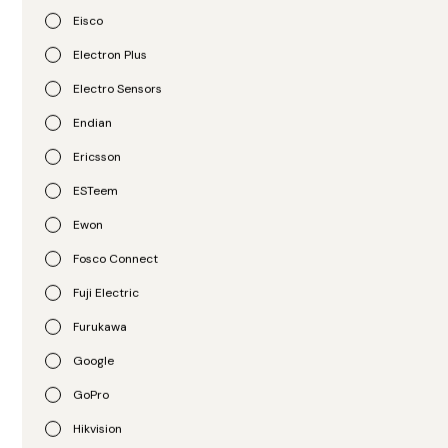
SRT48RMBP
SRT72RMBP
Eisco
R$
6.981,00
R$
7.116,00
Electron Plus
Electro Sensors
Endian
Ericsson
ESTeem
Ewon
Fosco Connect
APC
APC
Fuji Electric
UPS para Rack
UPS para Rack
Furukawa
SRT96RMBP
SRTL5KRM2UT
Google
R$
10.338,00
R$
66.051,00
GoPro
Hikvision