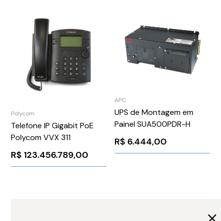
APC
UPS de Montagem em
Polycom
Painel SUA500PDR-H
Telefone IP Gigabit PoE
Polycom VVX 311
R$
6.444,00
R$
123.456.789,00