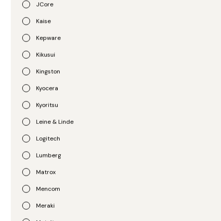
JCore
Kaise
APC
APC
UPS SMT2200RM2UC
UPS SMT3000RM2UC
Kepware
R$
11.143,00
R$
13.023,00
Kikusui
Kingston
Kyocera
Kyoritsu
Leine & Linde
Logitech
Lumberg
APC
APC
Matrox
UPS SMX1500RM2UC
UPS SMX1500RM2UCNC
Mencom
R$
6.847,00
R$
10.472,00
Meraki