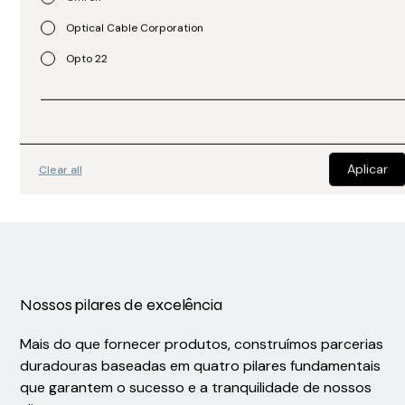
Optical Cable Corporation
APC
APC
Opto 22
UPS SMX3000RMLV2U
UPS SMX3000RMLV2UNC
R$
15.439,00
R$
19.735,00
Clear all
Nossos pilares de excelência
Mais do que fornecer produtos, construímos parcerias
duradouras baseadas em quatro pilares fundamentais
que garantem o sucesso e a tranquilidade de nossos