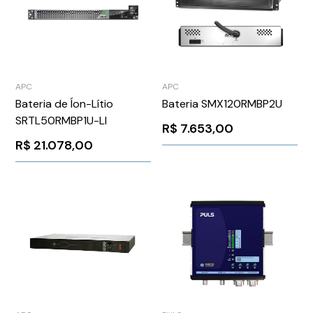
APC
APC
Bateria de Íon-Lítio
Bateria SMX120RMBP2U
SRTL50RMBP1U-LI
R$
7.653,00
R$
21.078,00