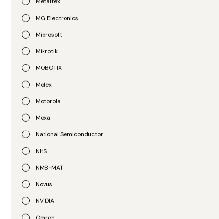
Metaltex
MG Electronics
Microsoft
Mikrotik
MOBOTIX
Molex
APC
APC
Motorola
UPS SMX2000RMLV2U
UPS SMX2000RMLV2UNC
Moxa
R$
13.023,00
R$
17.319,00
National Semiconductor
NHS
NMB-MAT
Novus
NVIDIA
Omron