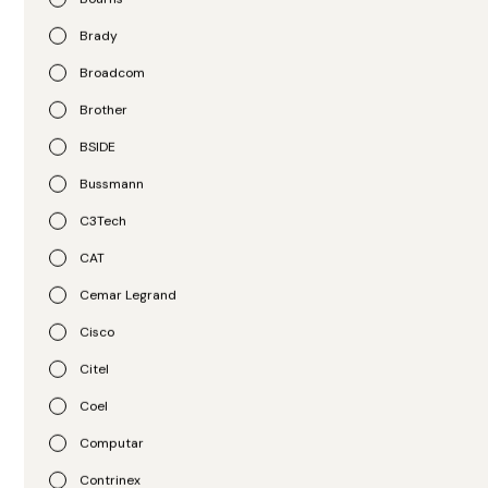
Brady
Broadcom
Brother
BSIDE
Bussmann
APC
APC
C3Tech
UPS para Rack
UPS para Rack
CAT
SRT1000RMXLA
SRT1500RMXLA
Cemar Legrand
R$
7.653,00
R$
10.740,00
Cisco
Citel
Coel
Computar
Contrinex