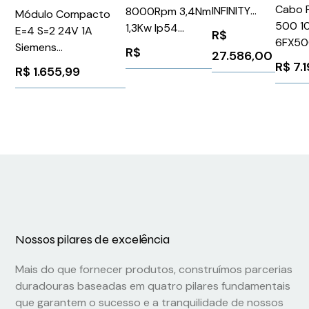
Cabo 
INFINITY
8000Rpm 3,4Nm
Módulo Compacto
500 1
ASP-001-US
1,3Kw Ip54
E=4 S=2 24V 1A
R$
6FX50
Schneider
Siemens
R$
27.586,00
Sieme
BMH0703P16F2A
3RK24022ME002AA2
R$
7.
R$
1.655,99
Nossos pilares de excelência
Mais do que fornecer produtos, construímos parcerias
duradouras baseadas em quatro pilares fundamentais
que garantem o sucesso e a tranquilidade de nossos