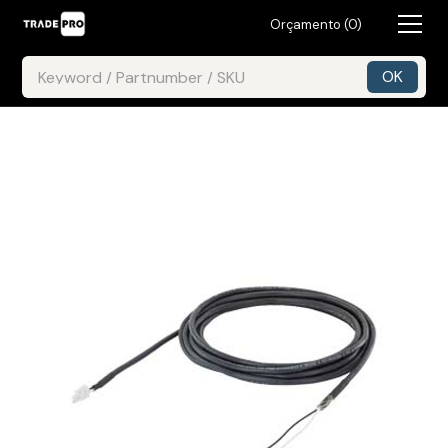
Orçamento (
0
)