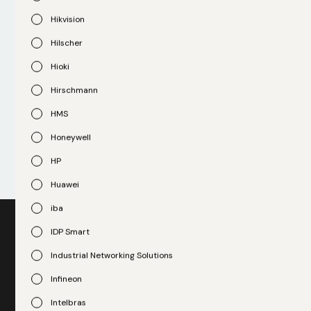
Hikvision
99,8%
Hilscher
Hioki
Especialistas disponíveis para orientar eresolver
Hirschmann
seus desafios.
HMS
Suporte
Honeywell
HP
Huawei
iba
IDP Smart
Quer saber mais como podemos te
Industrial Networking Solutions
ajudar?
Infineon
Não deixe que uma falha inesperada comprometa seus
Intelbras
resultados. Entre em contato conosco hoje mesmo e