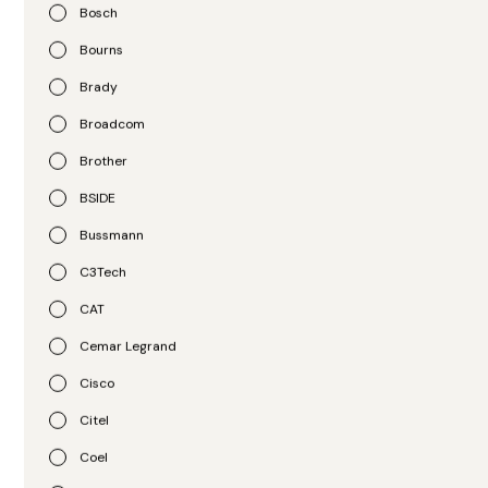
Bosch
Bourns
Brady
Broadcom
Brother
Moxa
Moxa
BSIDE
Servidor Terminal
Servidor Terminal
Bussmann
CN2650I-16-2AC
CN2650I-8
C3Tech
R$
18.949,00
R$
13.527,00
CAT
Cemar Legrand
Cisco
Citel
Coel