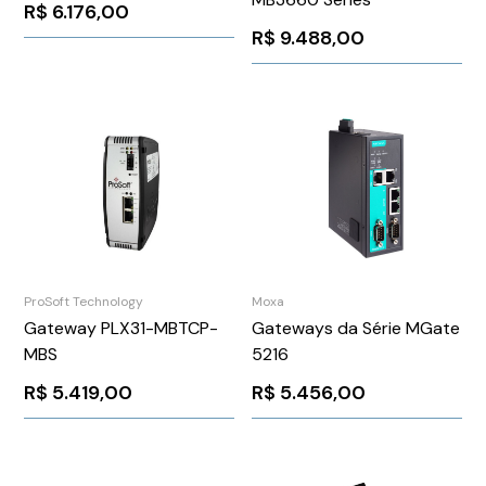
R$
6.176,00
R$
9.488,00
ProSoft Technology
Moxa
Gateway PLX31-MBTCP-
Gateways da Série MGate
MBS
5216
R$
5.419,00
R$
5.456,00