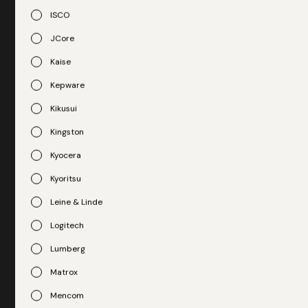
descubra a tranquilidade de ter a Trade-Pro como sua
ISCO
parceira estratégica.
JCore
Fale com nosso especialista
Kaise
Kepware
Kikusui
Kingston
Kyocera
Kyoritsu
Leine & Linde
Endereço
Logitech
Avenida Queiroz Filho, 1700
Vila Hamburguesa
Lumberg
São Paulo - SP
Matrox
Contato
Mencom
+55 11 3835-3000