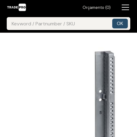
Orçamento (
0
)