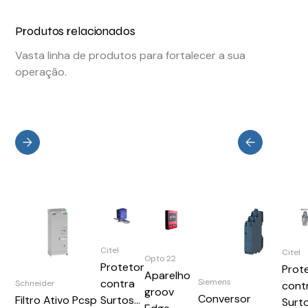
Produtos relacionados
Vasta linha de produtos para fortalecer a sua
operação.
Citel
Citel
Opto 22
Protetor
Prot
Aparelho
Siemens
contra
Schneider
cont
groov
Conversor
Filtro Ativo Pcsp
Surtos
Surt