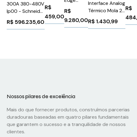
Edge
Interface Analog
300A 380-480V
MJ8-
P8A
R$
groov-
R$
R$
Térmico Mola 24
Ip00 - Schneider
POE-B
SMA
AR1-BASE
459,00
484
240V Siemens
PCSP300D5IP00
9.280,00
R$
1.430,99
R$
596.235,60
3RS70062FW00
Nossos pilares de excelência
Mais do que fornecer produtos, construímos parcerias
duradouras baseadas em quatro pilares fundamentais
que garantem o sucesso e a tranquilidade de nossos
clientes.