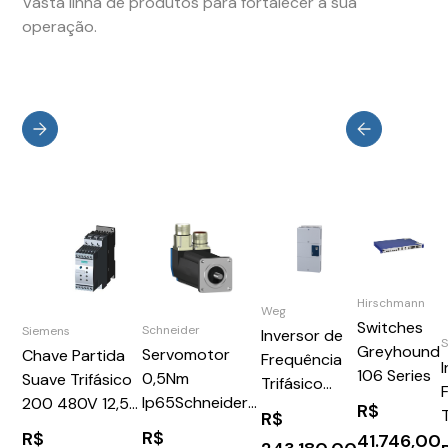
Vasta linha de produtos para fortalecer a sua
operação.
Hirschmann
Weg
Switches
Schneider
Siemens
Inversor de
Greyhound
Servomotor
Chave Partida
Frequência
106 Series
0,5Nm
Suave Trifásico
Trifásico
Ip65Schneider
200 480V 12,5A
380-480V
R$
R$
BSH0551T32A1A
24V Siemens
877A WEG
R$
R$
41.746,00