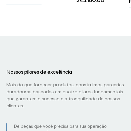
243.180,00
3RW40241TB04
Weg
13601013
Nossos pilares de excelência
Mais do que fornecer produtos, construímos parcerias
duradouras baseadas em quatro pilares fundamentais
que garantem o sucesso e a tranquilidade de nossos
clientes.
De peças que você precisa para sua operação