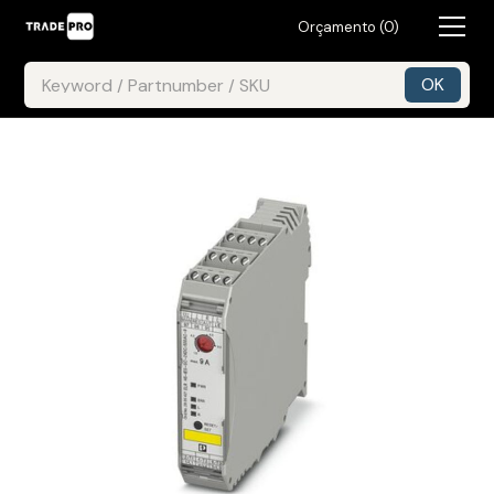
Orçamento (
0
)