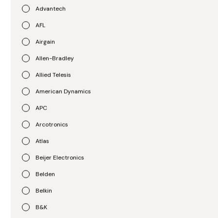
Advantech
Moxa
Opto 22
E/S Remota ioThinx 4530
Fontes de Alimentação
AFL
Series
groov EPIC groov EPIC
Airgain
Power Series
R$
4.428,00
Allen-Bradley
R$
1.585,00
Allied Telesis
American Dynamics
APC
Arcotronics
Atlas
Beijer Electronics
Belden
Opto 22
Belkin
Licença Ignition Edge
ABB
groov-LIC-EDGE groov-
B&K
Módulo de Comunicação