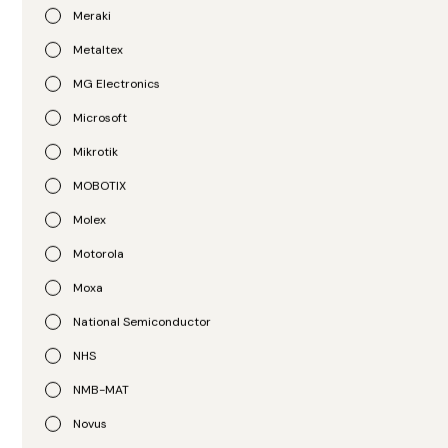
3
Meraki
R$
123.456.789,00
R$
123.456.789,00
Metaltex
MG Electronics
Microsoft
Mikrotik
MOBOTIX
Molex
Motorola
Moxa
Opto 22
Opto 22
Processador groov EPIC 2
Processador groov EPIC
National Semiconductor
GRV-EPIC-PR2
GRV-EPIC-PR1
NHS
R$
12.486,00
R$
8.995,00
NMB-MAT
Novus