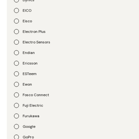
EICO
Eisco
Electron Plus
Electro Sensors
Endian
ABB
ABB
Módulo de Interface
Módulo de Saída
Ericsson
AF100 para S800 ABB
Analógica 8 Canais ABB
ESTeem
CI522A
DSAO-120
Ewon
R$
123.456.789,00
R$
123.456.789,00
Fosco Connect
Fuji Electric
Furukawa
Google
GoPro