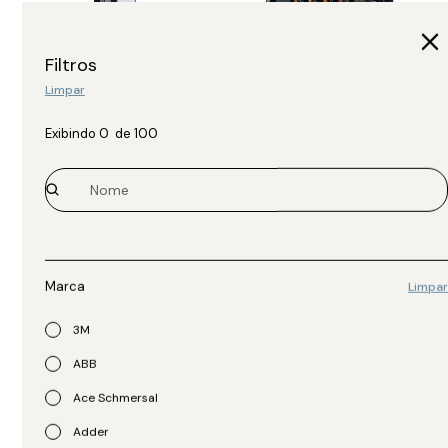
Filtros
Limpar
Moxa
Moxa
Exibindo
0
de
100
E/S Ethernet Remota
E/S Remota da Série
ioLogik E1262-T
ioThinx 4510 ioThinx 4510
Series Adapters
R$
3.627,00
R$
1.879,00
Marca
Limpar
3M
ABB
Ace Schmersal
Adder