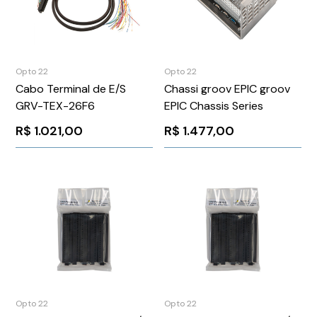
Opto 22
Opto 22
Cabo Terminal de E/S
Chassi groov EPIC groov
GRV-TEX-26F6
EPIC Chassis Series
R$
1.021,00
R$
1.477,00
Opto 22
Opto 22