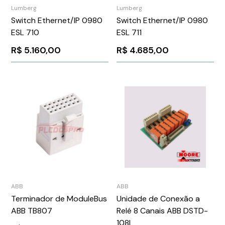
Lumberg
Lumberg
Switch Ethernet/IP 0980
Switch Ethernet/IP 0980
ESL 710
ESL 711
R$
5.160,00
R$
4.685,00
ABB
ABB
Terminador de ModuleBus
Unidade de Conexão a
ABB TB807
Relé 8 Canais ABB DSTD-
108L