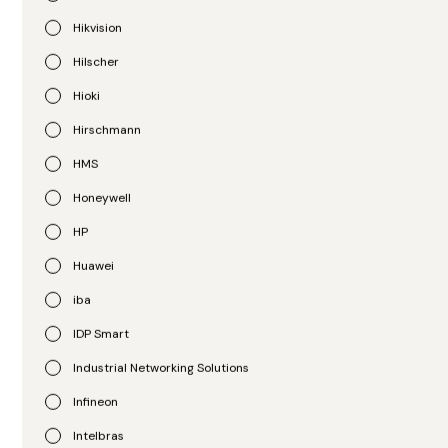
Hikvision
Hilscher
Opto 22
Hioki
Módulos de E/S groov
DirectLOGIC
EPIC groov EPIC I/O
Módulo de Saída Digital
Hirschmann
Modules Series
DirectLOGIC DL205 D2-
HMS
08TA
R$
1.719,00
Honeywell
R$
123.456.789,00
HP
Huawei
iba
IDP Smart
Industrial Networking Solutions
Infineon
Intelbras