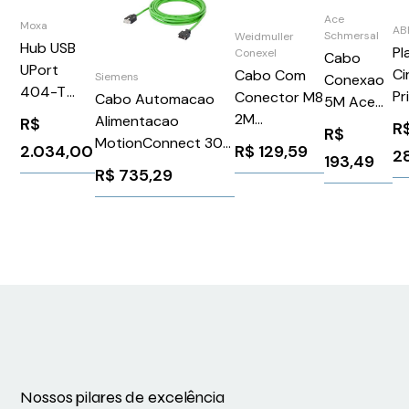
Ace
Moxa
AB
Schmersal
Weidmuller
Hub USB
Pl
Conexel
Cabo
UPort
Ci
Cabo Com
Siemens
Conexao
404-T
Pr
Conector M8
Cabo Automacao
5M Ace
sem
Ni
2M
Alimentacao
R$
Schmersal
R
R$
Adaptador
P/
Weidmuller
MotionConnect 300
193787
R$
129,59
2.034,00
2
UPort
193,49
61
Conexel
5M Servomotor
R$
735,29
404-T w/o
A
9456150200
Siemens
Adapter
8
6FX30022CT201AF0
Nossos pilares de excelência