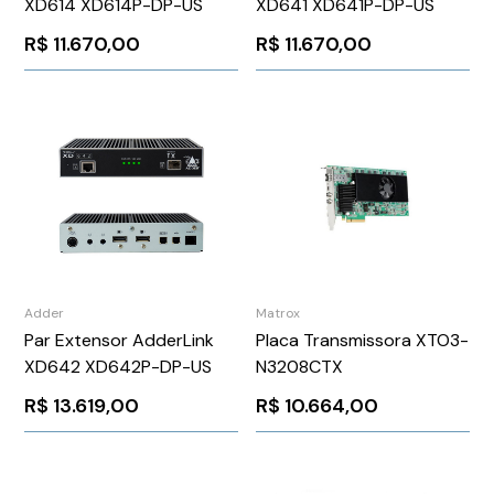
XD614 XD614P-DP-US
XD641 XD641P-DP-US
R$
11.670,00
R$
11.670,00
Adder
Matrox
Par Extensor AdderLink
Placa Transmissora XTO3-
XD642 XD642P-DP-US
N3208CTX
R$
13.619,00
R$
10.664,00