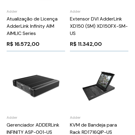
Adder
Adder
Atualização de Licença
Extensor DVI AdderLink
AdderLink Infinity AIM
XD150 (SM) XD150FX-SM-
AIMLIC Series
US
R$
16.572,00
R$
11.342,00
Adder
Adder
Gerenciador ADDERLink
KVM de Bandeja para
INFINITY ASP-001-US
Rack RD1716QIP-US