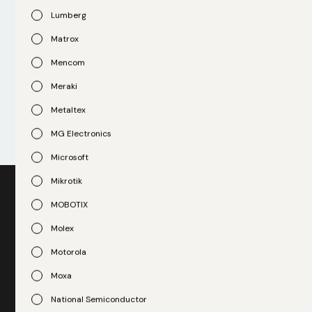
Lumberg
Matrox
Especialistas disponíveis para orientar eresolver seus
Mencom
desafios.
Meraki
Suporte
Metaltex
MG Electronics
Microsoft
Mikrotik
MOBOTIX
Quer saber mais como podemos te
Molex
ajudar?
Motorola
Moxa
Não deixe que uma falha inesperada comprometa seus
resultados. Entre em contato conosco hoje mesmo e
National Semiconductor