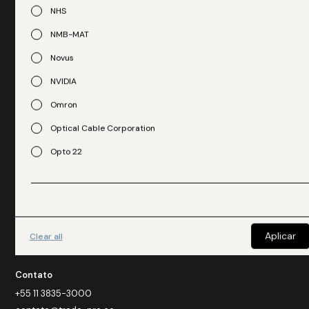
descubra a tranquilidade de ter a Trade-Pro como sua
NHS
parceira estratégica.
NMB-MAT
Fale com nosso especialista
Novus
NVIDIA
Omron
Optical Cable Corporation
Opto 22
Endereço
Avenida Queiroz Filho, 1700
Vila Hamburguesa
Clear all
São Paulo - SP
Contato
+55 11 3835-3000