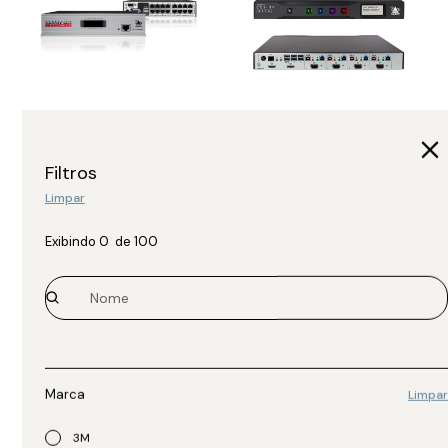
Adder
Adder
Switch KVM IP AVX5016IP-
Switch KVM Multi-
Filtros
US
Visualizador Desktop
Limpar
CCS-MV 4224 CCS-
R$
11.374,00
MV4224
R$
23.602,00
Exibindo
0
de
100
Marca
Limpar
3M