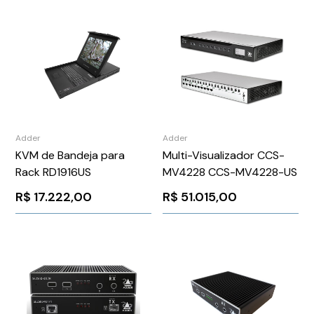
Adder
Adder
KVM de Bandeja para
Multi-Visualizador CCS-
Rack RD1916US
MV4228 CCS-MV4228-US
R$
17.222,00
R$
51.015,00