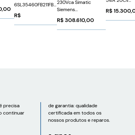
54A 20Cv
230Vca Simatic
6SL35460FB211FB0
V
CFW110054T
70,00
Siemens
R$
15.300,
Siemens 163054
6HF14
WEG Weg
R$
6ES74000HR024AB0
R$
308.610,00
10193861
ê precisa
de garantia: qualidade
o continuar
certificada em todos os
nossos produtos e reparos.