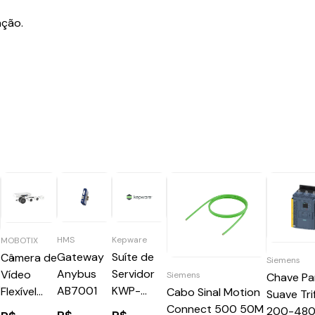
ação.
HMS
Kepware
MOBOTIX
Gateway
Suíte de
Câmera de
Siemens
Anybus
Servidor
Vídeo
Siemens
Chave Pa
o
AB7001
KWP-
Flexível
Cabo Sinal Motion
Suave Tri
DDECC0-
S74A Mx-
Connect 500 50M
200-480