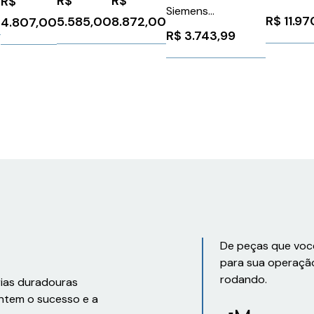
R$
R$
R$
PRD
S74A
Siemens
110-250
R$
11.9
5.585,00
8.872,00
4.807,00
6FX50081BD411FA0
3RW5534
R$
3.743,99
Siemens
1303330
De peças que voc
para sua operaçã
rodando.
rias duradouras
ntem o sucesso e a