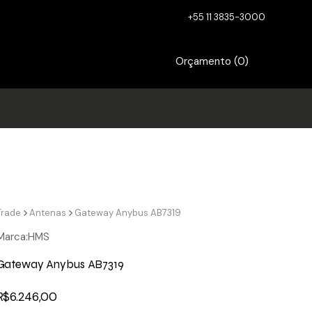
+55 11 3835-3000
Orçamento (
0
)
Trade
Antenas
Gateway Anybus AB7319
Marca:
HMS
Gateway Anybus AB7319
R$
6.246,00