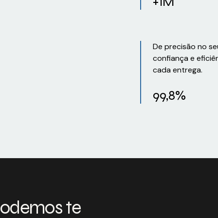
+1M
De precisão no se
confiança e eficiê
cada entrega.
99,8%
podemos te