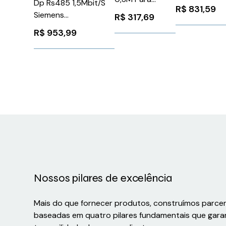
Dp Rs485 1,5Mbit/S
EtherNet IP
R$
831,59
Inversor Atv
Siemens
com 2xRJ45
R$
317,69
600/900 -
6ES79720DA600XA0
Schneider
R$
953,99
Schneider
VW3A3616
VW3A8306TF03
Nossos pilares de excelência
Mais do que fornecer produtos, construímos parce
baseadas em quatro pilares fundamentais que gara