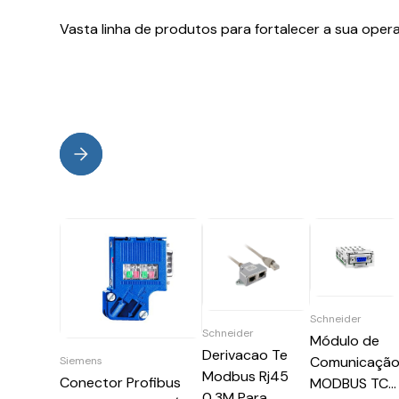
Vasta linha de produtos para fortalecer a sua oper
Schneider
Schneider
Módulo de
Derivacao Te
Comunicaçã
Siemens
Modbus Rj45
Conector Profibus
MODBUS TCP
0,3M Para