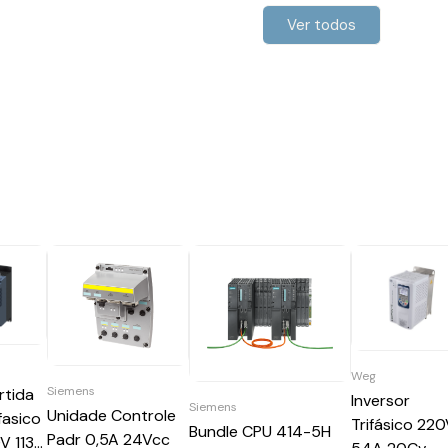
Ver todos
Weg
Siemens
rtida
Inversor
Siemens
Unidade Controle
fasico
Trifásico 22
Bundle CPU 414-5H
Padr 0,5A 24Vcc
V 113A