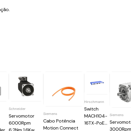
ação.
Hirschmann
Switch
Schneider
Siemens
Siemens
r
Servomotor
MACH104-
Cabo Potência
Servomot
6000Rpm
16TX-PoEP-
Motion Connect
3000Rpm
der
6,2Nm 1,6Kw
E 942 027-