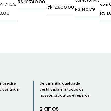
Conector M8
R$
10.740,00
AF711CA0
110 220V
com C
2M
R$
12.600,00
R$
145,79
1163
3RW52366AC15
Sieme
Weidmuller
10,00
R$
1.
Siemens
6FX8
Conexel
1026075
9457850200
ê precisa
de garantia: qualidade
o continuar
certificada em todos os
nossos produtos e reparos.
2 anos