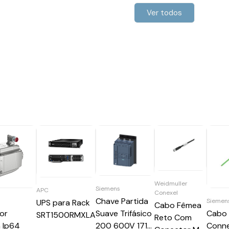
Ver todos
Weidmuller
Siemens
APC
Conexel
Chave Partida
Siemen
UPS para Rack
Cabo Fêmea
or
Suave Trifásico
Cabo 
SRT1500RMXLA
Reto Com
 Ip64
200 600V 171A
Conne