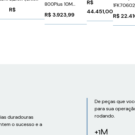
R$
800Plus 10M
1FK70602
1A2A
Ip54 Schneider
001
R$
44.451,00
Siemens
Siemens 9
BMH1002P11A2A
R$
3.923,99
R$
22.4
6FX80081BB611BA0
De peças que voc
para sua operaçã
rodando.
rias duradouras
ntem o sucesso e a
+1M