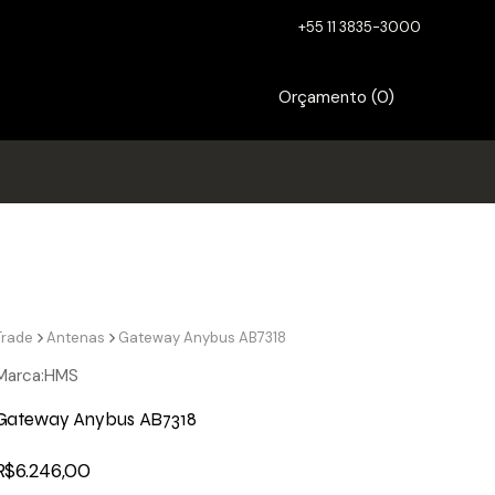
+55 11 3835-3000
Orçamento (
0
)
Trade
Antenas
Gateway Anybus AB7318
Marca:
HMS
Gateway Anybus AB7318
R$
6.246,00