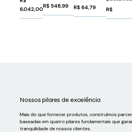
R$
M12 2M Para
Femea 2M -
R$
548,99
BSH0551P2
R$
64,79
6.042,00
R$
Motor Starter
Telemecanique
Siemens
XZCPV11V2L2
3RK19012NR22
Nossos pilares de excelência
Mais do que fornecer produtos, construímos parce
baseadas em quatro pilares fundamentais que gara
tranquilidade de nossos clientes.