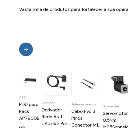
Vasta linha de produtos para fortalecer a sua oper
APC
Siemens
PDU para
Telemecanique
Schneider
Derivador
Cabo Pvc 3
Rack
Servomoto
Rede As-I
Pinos
AP7900B
0,5Nm
UAuxiliar Para
Conector M12
Ip65Schnei