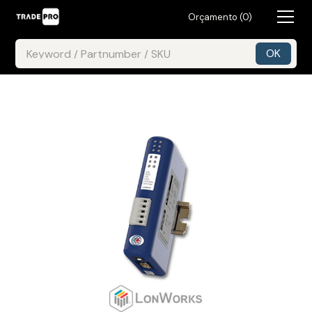
Orçamento (
0
)