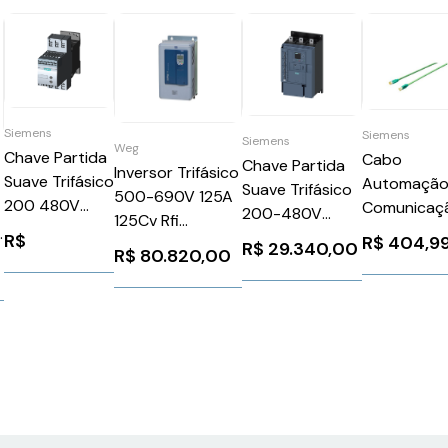
Siemens
Siemens
Siemens
Weg
Chave Partida
Cabo
Chave Partida
Inversor Trifásico
Suave Trifásico
Automaçã
Suave Trifásico
500-690V 125A
200 480V
Comunicaç
200-480V
125Cv Rfi
3,6A 110 220V
com Conec
v
370A 110-220V
R$
R$
404,9
CFW110125T6OYZ
R$
29.340,00
3RW30132BB14
R$
80.820,00
Rj45 10M
s
3RW55466HA14
WEG Weg
Siemens
Simatic
Siemens
11799654
1025871
Siemens
0
1026294
6XV18703Q