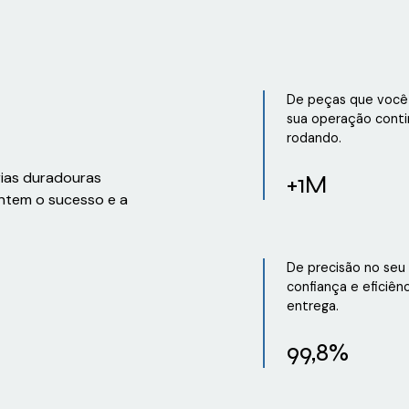
De peças que você 
sua operação conti
rodando.
rias duradouras
+1M
ntem o sucesso e a
De precisão no seu
confiança e eficiên
entrega.
99,8%