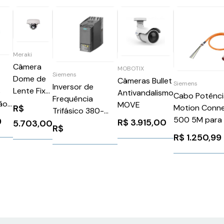
Meraki
Câmera
MOBOTIX
Siemens
Dome de
Câmeras Bullet
Siemens
Inversor de
Lente Fixa
o
Antivandalismo
Cabo Potênci
Frequência
MV63
ão
MOVE
Motion Conn
R$
Trifásico 380-
MV63-HW
tor
500 5M para
9
R$
3.915,00
480v 8,8a 5,5kw
5.703,00
R$
Siemens
Sinamics G120c
R$
1.250,99
6FX50025CG
Siemens
6SL32101KE213UF1
N10