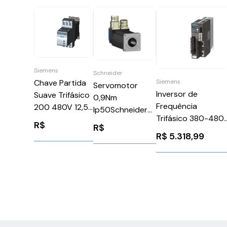
Siemens
Schneider
Siemens
Chave Partida
Servomotor
Inversor de
Suave Trifásico
0,9Nm
Frequência
200 480V 12,5A
Ip50Schneider
Trifásico 380-480
24V Siemens
BSH0552P02A1A
R$
R$
1,2a 0,4kw Sinamic
3RW30172BB04
R$
5.318,99
V90 Siemens
6SL32105FE104UF