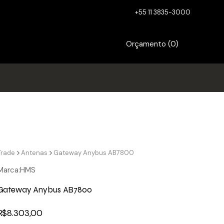
+55 11 3835-3000
Orçamento (
0
)
Trade
Antenas
Gateway Anybus AB7800
Marca:
HMS
Gateway Anybus AB7800
R$
8.303,00