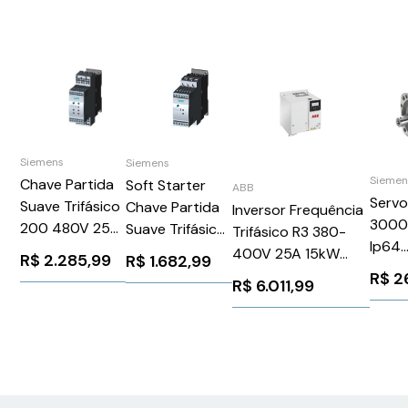
Siemens
Siemens
Siemen
Chave Partida
Soft Starter
ABB
Serv
Suave Trifásico
Chave Partida
Inversor Frequência
3000
200 480V 25A
Suave Trifásica
Trifásico R3 380-
Ip64
110/220V
Motores
400V 25A 15kW
R$
2.285,99
R$
1.682,99
1FK7
Siemens
24Vca/Vcc 25A
(20CV) IP20 S/Filtro
R$
2
R$
6.011,99
Sieme
3RW40262BB14
Siemens
ABB
3RW30261BB04
ACS380040S033A4