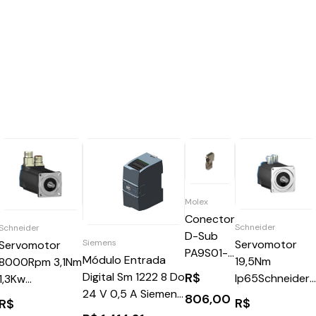
Molex
Conector
Schneider
Schneider
D-Sub
Servomotor
Siemens
Servomotor
PA9S01-
Módulo Entrada
19,5Nm
8000Rpm 3,1Nm
42
R$
Digital Sm 1222 8 Do
Ip65Schneider
1,3Kw
24 V 0,5 A Siemens
BSH1402T21A2
Ip65Schneider
806,00
R$
R$
6ES72221BF320XB0
BSH0703P31A1A