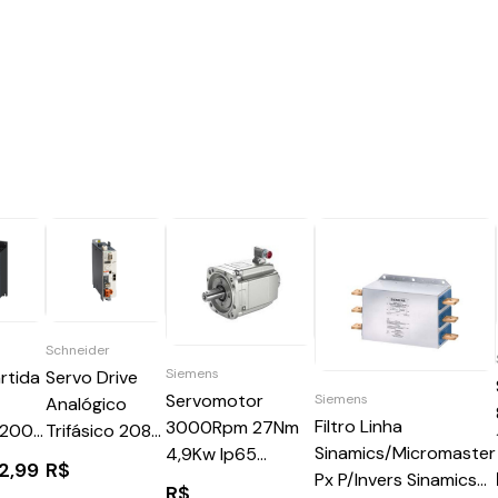
Schneider
Siemens
rtida
Servo Drive
Servomotor
Siemens
Analógico
Filtro Linha
3000Rpm 27Nm
o 200
Trifásico 208-
Sinamics/Micromaster
4,9Kw Ip65
 110
480V 6-18A
2,99
R$
Px P/Invers Sinamics
1FK71012AF711QG2
1,6Kw
R$