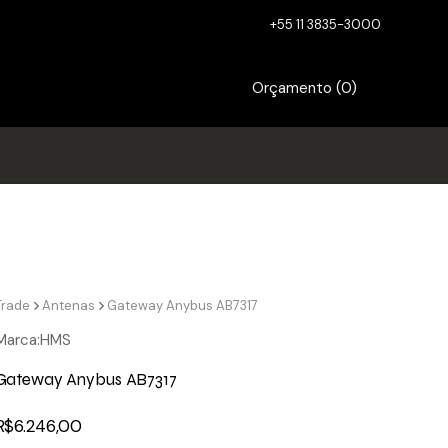
+55 11 3835-3000
Orçamento (
0
)
Trade
Antenas
Gateway Anybus AB7317
Marca:
HMS
Gateway Anybus AB7317
R$
6.246,00