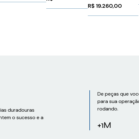
Mm
Siemens 1183515
1AC14
Schneider
R$
19.260,00
6SL30000BE325AA0
LXM32MD18N4
Siemens 161515
4
De peças que voc
para sua operaçã
rodando.
rias duradouras
ntem o sucesso e a
+1M