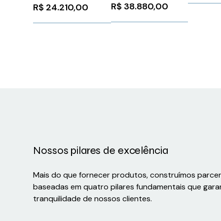
SSW900E0604T5E4
6SL30000CE410AA0
3RW5215
R$
38.880,00
R$
24.210,00
WEG Weg 14418681
Siemens
102594
Nossos pilares de excelência
Mais do que fornecer produtos, construímos parce
baseadas em quatro pilares fundamentais que gara
tranquilidade de nossos clientes.