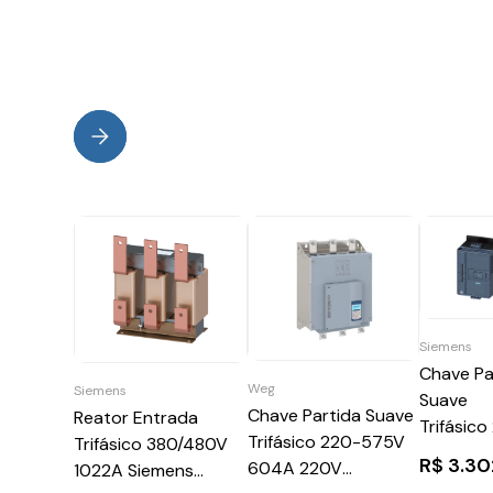
Siemens
Chave Pa
Weg
Siemens
Suave
Chave Partida Suave
Reator Entrada
Trifásic
Trifásico 220-575V
Trifásico 380/480V
480V 25A
R$
3.30
604A 220V
1022A Siemens
220V