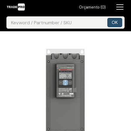
Orçamento (
0
)