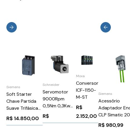
Moxa
Conversor
Schneider
Siemens
ICF-1150-
Servomotor
Soft Starter
Siemens
M-ST
9000Rpm
Acessório
Chave Partida
0,5Nm 0,3Kw
R$
Adaptador Enc
Suave Trifásica
Ip50Schneider
CLP Simatic 2
24Vca/Vcc 250A
R$
2.152,00
R$
14.850,00
BSH0551T11A2A
Siemens
Siemens
R$
980,99
6ES71936AF0
3RW52442AC04