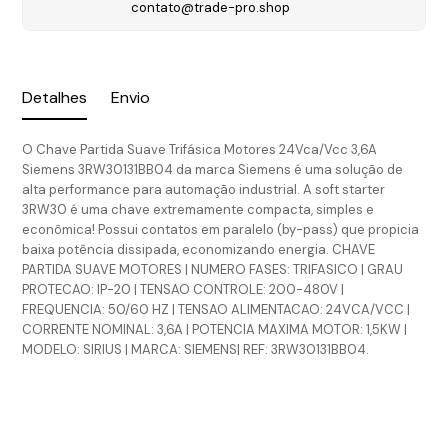
contato@trade-pro.shop
Detalhes
Envio
O Chave Partida Suave Trifásica Motores 24Vca/Vcc 3,6A
Siemens 3RW30131BB04 da marca Siemens é uma solução de
alta performance para automação industrial. A soft starter
3RW30 é uma chave extremamente compacta, simples e
econômica! Possui contatos em paralelo (by-pass) que propicia
baixa potência dissipada, economizando energia. CHAVE
PARTIDA SUAVE MOTORES | NUMERO FASES: TRIFASICO | GRAU
PROTECAO: IP-20 | TENSAO CONTROLE: 200-480V |
FREQUENCIA: 50/60 HZ | TENSAO ALIMENTACAO: 24VCA/VCC |
CORRENTE NOMINAL: 3,6A | POTENCIA MAXIMA MOTOR: 1,5KW |
MODELO: SIRIUS | MARCA: SIEMENS| REF: 3RW30131BB04.