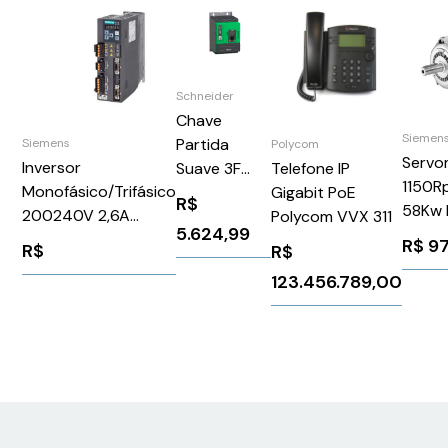
Schneider
Chave
Siemen
Partida
Siemens
Polycom
Servo
Inversor
Suave 3F
Telefone IP
1150
Monofásico/Trifásico
208-690V
Gigabit PoE
R$
58Kw 
200240V 2,6A
17A 110-
Polycom VVX 311
5.624,99
1PH8
0,4Kw Sinamics V90
230V
R$
97
R$
R$
Sieme
Siemens
ATS480D17Y
123.456.789,00
6SL32105FB104UF1
Schneider
1343328