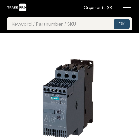
Orçamento (
0
)