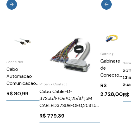
Corning
Gabinete
Schneider
Siem
de
Cabo
Sof
Conector
Automacao
Cha
com
Comunicacao
Sua
R$
Phoenix Contact
Rabicho
Modbus C/
480
Cabo Cable-D-
R$
80,99
2.728,00
R$
CCH-
Conector Rj45
250
37Sub/F/Oe/0,25/S/1,5M
CP12-59-
0,3 M
3R
CABLED37SUBFOE0,25S1,5M
P03RH
Schneider
Phoenix Contact 2926247
R$
779,39
VW3A8306R03