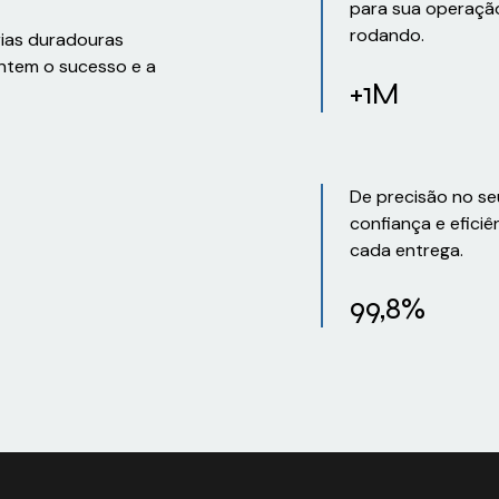
para sua operaçã
rodando.
rias duradouras
ntem o sucesso e a
+1M
De precisão no se
confiança e eficiê
cada entrega.
99,8%