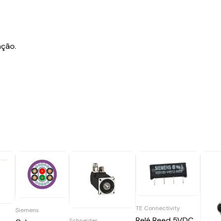
ação.
TE Connectivity
Siemens
Relé Reed 5VDC
Schneider