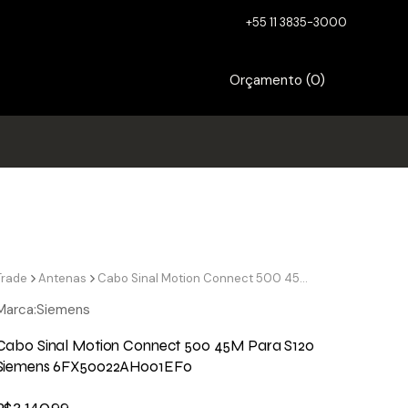
+55 11 3835-3000
Orçamento (
0
)
Trade
Antenas
Cabo Sinal Motion Connect 500 45M Para S120 Siemens 6FX50022AH001EF0
Marca:
Siemens
Cabo Sinal Motion Connect 500 45M Para S120
Siemens 6FX50022AH001EF0