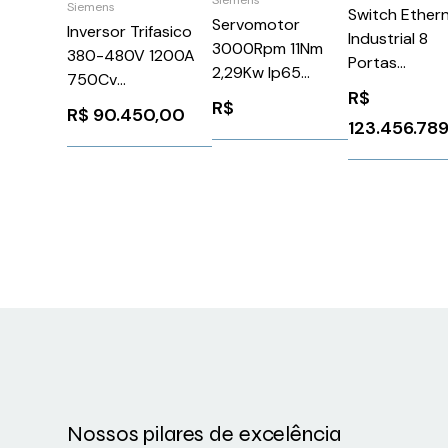
Siemens
Switch Ether
Servomotor
Inversor Trifasico
Industrial 8
3000Rpm 11Nm
380-480V 1200A
Portas
2,29Kw Ip65
750Cv
Hirschmann
1FK70632AF711CH1
R$
6SL33301TE412AA3
R$
Spider II 8TX
R$
90.450,00
Siemens 91320
123.456.78
Siemens 90426
(Usado)
Nossos pilares de excelência