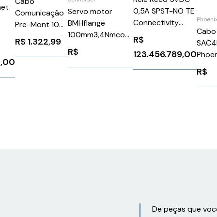
Cabo
net
0,5A SPST-NO TE
Servo motor
Comunicação
Phoeni
Connectivity
BMHflange
Pre-Mont 10M
Cabo 
V23100-V4505-
100mm3,4Nmcom
Siemens
R$
R$
1.322,99
SAC4
A000
ChavetaSchneider
6XV18307BN10
R$
123.456.789,00
Phoen
BSH1001P11A1A
9,00
1424
R$
De peças que voc