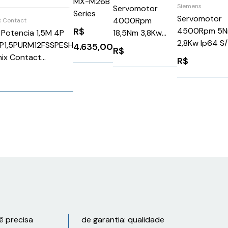
MX-M26B
Siemens
Servomotor
Series
Servomotor
4000Rpm
x Contact
4500Rpm 5
R$
18,5Nm 3,8Kw
Potencia 1,5M 4P
2,8Kw Ip64 S/
Ip65Schneider
P1,5PURM12FSSPESH
4.635,00
R$
1FK70644CH
BMH1402P32A2A
ix Contact
R$
Siemens 102
096
ê precisa
de garantia: qualidade