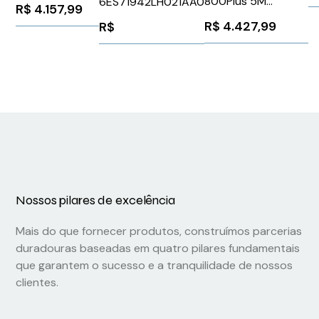
800Plus 5M
24V
6ES71942LH021AA0
R$
4.157,99
6
Siemens
3RW52163AC04
R$
4.427,99
R$
6FX80081BA251AF0
Siemens
964520
Nossos pilares de excelência
Mais do que fornecer produtos, construímos parcerias
duradouras baseadas em quatro pilares fundamentais
que garantem o sucesso e a tranquilidade de nossos
clientes.