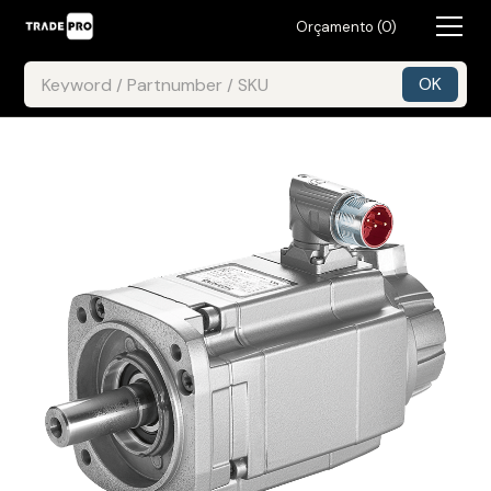
Orçamento (
0
)