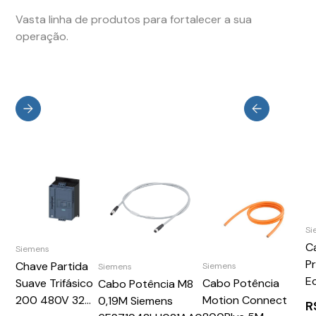
Vasta linha de produtos para fortalecer a sua
operação.
Si
C
Siemens
P
Chave Partida
Siemens
Siemens
E
Cabo Potência
Suave Trifásico
Cabo Potência M8
Hi
Motion Connect
200 480V 32A
0,19M Siemens
R
S