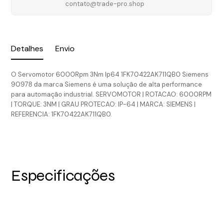
contato@trade-pro.shop
Detalhes
Envio
O Servomotor 6000Rpm 3Nm Ip64 1FK70422AK711QB0 Siemens
90978 da marca Siemens é uma solução de alta performance
para automação industrial. SERVOMOTOR | ROTACAO: 6000RPM
| TORQUE: 3NM | GRAU PROTECAO: IP-64 | MARCA: SIEMENS |
REFERENCIA: 1FK70422AK711QB0.
Especificações