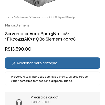
Trade
Antenas
Servomotor 6000Rpm 3Nm Ip64 1FK70422AK711QB0 Siemens 90978
Marca:
Siemens
Servomotor 6000Rpm 3Nm Ip64
1FK70422AK711QB0 Siemens 90978
R$
13.590,00
Adicionar para cotação
Preço sujeito a alteração sem aviso prévio. Valores podem
variar conforme fornecedor e disponibilidade.
Precisa de ajuda?
11 3835-3000