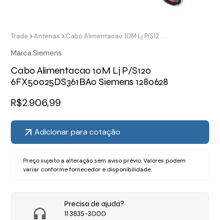
Trade
Antenas
Cabo Alimentacao 10M Lj P/S120 6FX50025DS361BA0 Siemens 1280628
Marca:
Siemens
Cabo Alimentacao 10M Lj P/S120
6FX50025DS361BA0 Siemens 1280628
R$
2.906,99
Adicionar para cotação
Preço sujeito a alteração sem aviso prévio. Valores podem
variar conforme fornecedor e disponibilidade.
Precisa de ajuda?
11 3835-3000