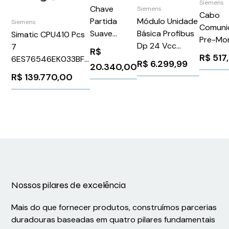
Siemens
Chave
Siemens
Cabo
Partida
Módulo Unidade
Siemens
Comuni
Suave
Básica Profibus
Simatic CPU410 Pcs
Pre-Mo
Trifásico
Dp 24 Vcc
7
R$
F 5Pin 
R$
517
220-440V
Simocode Pro V
6ES76546EK033BF0
R$
6.299,99
Pin 7/8"
20.340,00
250A 110-
Siemens
Siemens 1387568
R$
139.770,00
Siemen
220V
3UF70101AB000
6XV182
Schneider
ATS22C25Q
Nossos pilares de excelência
Mais do que fornecer produtos, construímos parcerias
duradouras baseadas em quatro pilares fundamentais