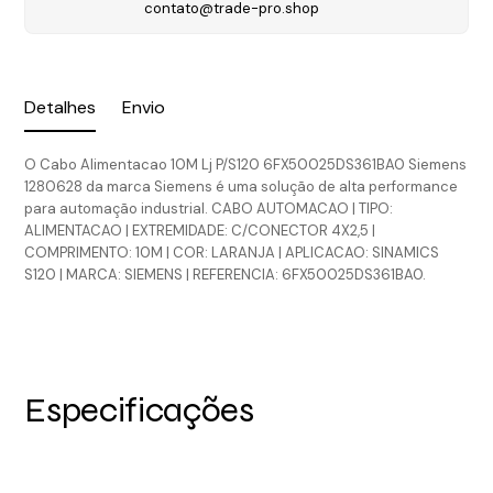
contato@trade-pro.shop
Detalhes
Envio
O Cabo Alimentacao 10M Lj P/S120 6FX50025DS361BA0 Siemens
1280628 da marca Siemens é uma solução de alta performance
para automação industrial. CABO AUTOMACAO | TIPO:
ALIMENTACAO | EXTREMIDADE: C/CONECTOR 4X2,5 |
COMPRIMENTO: 10M | COR: LARANJA | APLICACAO: SINAMICS
S120 | MARCA: SIEMENS | REFERENCIA: 6FX50025DS361BA0.
Especificações