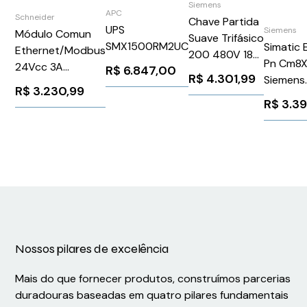
Siemens
APC
Schneider
Chave Partida
UPS
Siemens
Módulo Comun
Suave Trifásico
SMX1500RM2UC
Simatic
Ethernet/Modbus
200 480V 18A
Pn Cm8X 
24Vcc 3A
R$
6.847,00
110 220V
R$
4.301,99
Siemens
Schneider
3RW55141HA14
R$
3.230,99
6ES714
TPRBCEIP
R$
3.3
Siemens
1026174
Nossos pilares de excelência
Mais do que fornecer produtos, construímos parcerias
duradouras baseadas em quatro pilares fundamentais