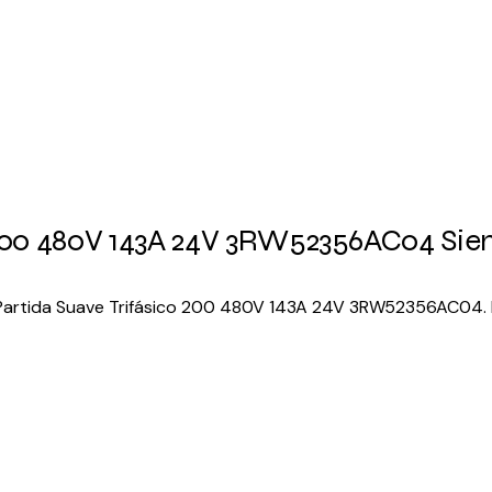
 200 480V 143A 24V 3RW52356AC04 Si
Partida Suave Trifásico 200 480V 143A 24V 3RW52356AC04. Es