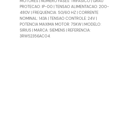
MOTORES | NUMERO FASES: TRIFASICO | GRAU
PROTECAO: IP-00 | TENSAO ALIMENTACAO: 200-
480V | FREQUENCIA: 50/60 HZ | CORRENTE
NOMINAL: 143A | TENSAO CONTROLE: 24V |
POTENCIA MAXIMA MOTOR: 75KW | MODELO:
SIRIUS | MARCA: SIEMENS | REFERENCIA:
3RW52356AC04.