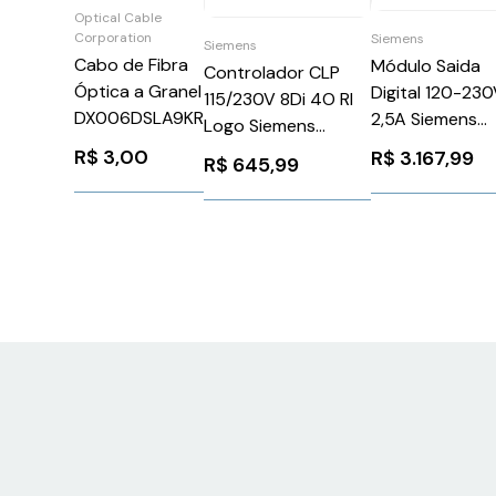
Optical Cable
Corporation
Siemens
Siemens
Cabo de Fibra
Módulo Saida
Controlador CLP
Óptica a Granel
Digital 120-23
115/230V 8Di 4O Rl
DX006DSLA9KR
2,5A Siemens
Logo Siemens
6AG13321SH71
6ED10522FB080BA2
R$
3,00
R$
3.167,99
R$
645,99