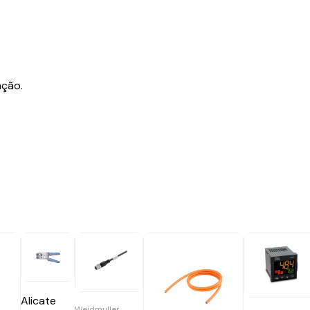
ação.
Alicate
Weidmuller