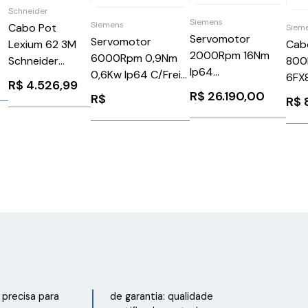
Schneider
Siemens
Siemens
Cabo Pot
Siem
a
Servomotor
Servomotor
Cab
Lexium 62 3M
2000Rpm 16Nm
6000Rpm 0,9Nm
800
Schneider
Ip64
0,6Kw Ip64 C/Freio
6FX
VW3M5D4AR30
R$
4.526,99
1FK70832AC711RB0
1FK70334CK711CH0
Sie
R$
26.190,00
R$
R$
-
Siemens 91581
Siemens 1301051
EP
precisa para
de garantia: qualidade