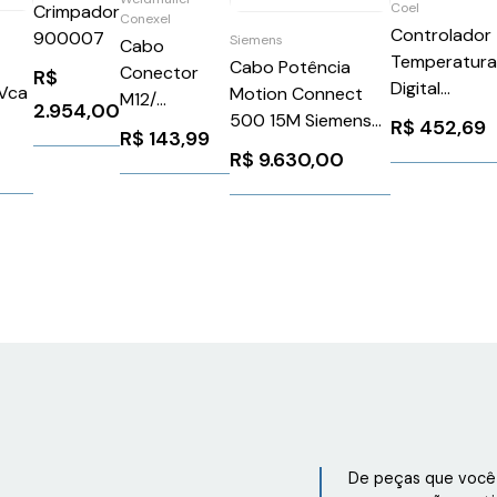
Coel
Crimpador
Conexel
Controlador
900007
Siemens
Cabo
Temperatur
Cabo Potência
Conector
R$
Digital
0Vca
Motion Connect
M12/
2.954,00
Programável
500 15M Siemens
R$
452,69
5Px22Awg
R$
143,99
1NA+1NF TTL
7AA0
6FX50081BB501BF0
Weidmuller
R$
9.630,00
Modbus 100
Conexel
240V
9456100200
48x48mm
Coel
KM3PHCRRD
De peças que você 