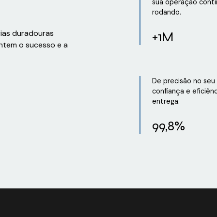
sua operação conti
rodando.
rias duradouras
+1M
ntem o sucesso e a
De precisão no seu
confiança e eficiên
entrega.
99,8%