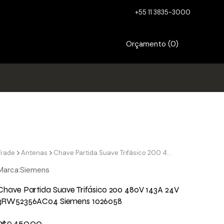
+55 11 3835-3000
Orçamento (
0
)
Trade
Antenas
Chave Partida Suave Trifásico 200 480V 143A 24V 3RW52356AC04 Siemens 1026058
Marca:
Siemens
Chave Partida Suave Trifásico 200 480V 143A 24V
3RW52356AC04 Siemens 1026058