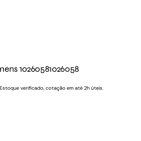
emens 1026058
1026058
toque verificado, cotação em até 2h úteis.