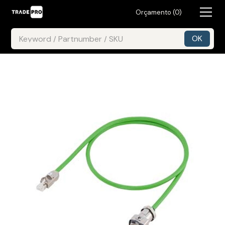
Orçamento (
0
)