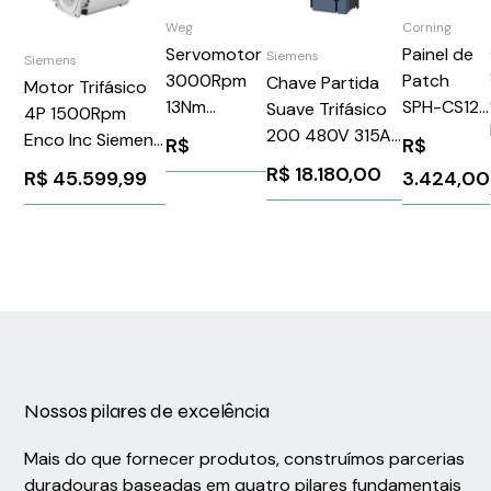
Corning
Weg
Painel de
Servomotor
Siemens
Siemens
Patch
3000Rpm
Chave Partida
Motor Trifásico
SPH-CS12-
13Nm
Suave Trifásico
4P 1500Rpm
A9-P00RE
2,85Kw Ip65
200 480V 315A
Enco Inc Siemens
R$
R$
SWA7121330
24V
1PH81351DF132BA1
R$
18.180,00
3.424,00
R$
45.599,99
WEG Weg
3RW52456AC04
10362942
Siemens 1026114
Nossos pilares de excelência
Mais do que fornecer produtos, construímos parcerias
duradouras baseadas em quatro pilares fundamentais