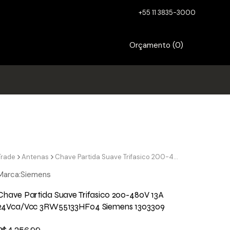
+55 11 3835-3000
Orçamento (
0
)
Trade
Antenas
Chave Partida Suave Trifasico 200-480V 13A 24Vca/Vcc 3RW55133HF04 Siemens 1303309
Marca:
Siemens
Chave Partida Suave Trifasico 200-480V 13A
24Vca/Vcc 3RW55133HF04 Siemens 1303309