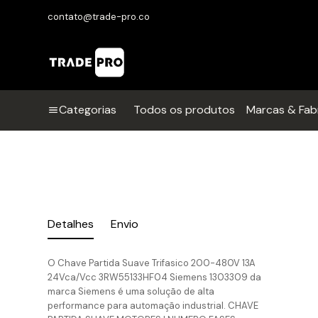
contato@trade-pro.co
Categorias
Todos os produtos
Marcas & Fab
Detalhes
Envio
O Chave Partida Suave Trifasico 200-480V 13A
24Vca/Vcc 3RW55133HF04 Siemens 1303309 da
marca Siemens é uma solução de alta
performance para automação industrial. CHAVE