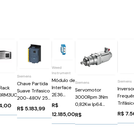
Weed
Instrument
Siemens
Módulo de
Siemens
Siemens
Chave Partida
Interface
 Rack
Inverso
Servomotor
Suave Trifasico
2E36
0RM3UC
Frequê
3000Rpm 3Nm
200-480V 25A
2E+36
Trifási
0,82Kw Ip64
R$
94,00
24Vca/Vcc
R$
5.183,99
380/48
1FK70422AF711CB0
3RW55153HF04
R$
7.5
12.185,00
R$
11kw Si
Siemens 90953
Siemens
G120c 
1303314
6SL321