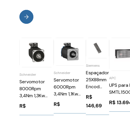
Siemens
Espaçador
Schneider
Schneider
APC
25X88mm
Servomotor
Servomotor
UPS para
Encod
6000Rpm
8000Rpm
SMTL150
Siemens
3,4Nm 1,1Kw
3,4Nm 1,3Kw
R$
3SX3260
Ip65Schneider
R$
13.6
Ip65 Schneider
R$
146,69
R$
BSH1001P31F2A
BMH1001P31A2A