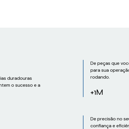
De peças que voc
para sua operaçã
rodando.
rias duradouras
ntem o sucesso e a
+1M
De precisão no se
confiança e eficiê