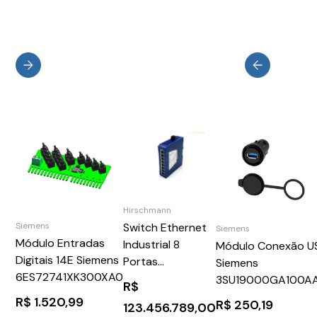
Hirschmann
Switch Ethernet
Siemens
Siemens
Módulo Entradas
Industrial 8
Módulo Conexão U
Digitais 14E Siemens
Portas
Siemens
6ES72741XK300XA0
Hirschmann
3SU19000GA100A
R$
Spider II 8TX
R$
1.520,99
R$
250,19
123.456.789,00
(Usado)