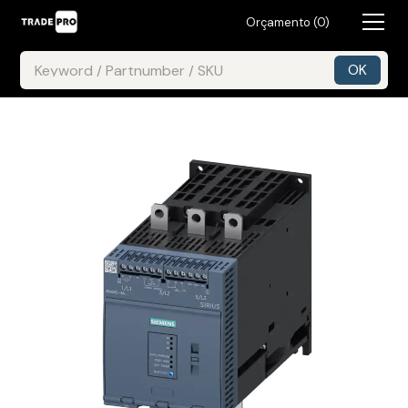
Orçamento (
0
)