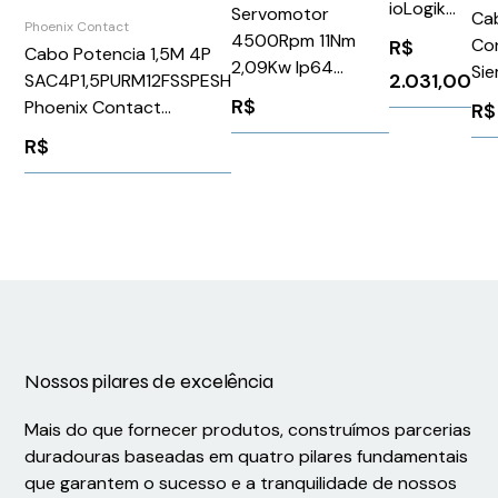
ioLogik
Servomotor
Cab
Phoenix Contact
E2210
4500Rpm 11Nm
Co
R$
Cabo Potencia 1,5M 4P
2,09Kw Ip64
Si
2.031,00
SAC4P1,5PURM12FSSPESH
1FK70632AH711RH0
6F
R$
Phoenix Contact
R$
Siemens 90758
1424096
R$
Nossos pilares de excelência
Mais do que fornecer produtos, construímos parcerias
duradouras baseadas em quatro pilares fundamentais
que garantem o sucesso e a tranquilidade de nossos