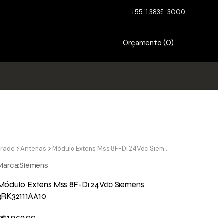
+55 11 3835-3000
Orçamento (
0
)
Trade
Antenas
Módulo Extens Mss 8F-Di 24Vdc Siemens 3RK32111AA10
Marca:
Siemens
Módulo Extens Mss 8F-Di 24Vdc Siemens
3RK32111AA10