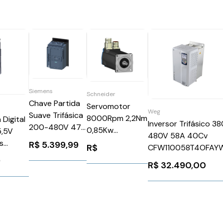
Siemens
Schneider
Chave Partida
Servomotor
Weg
Suave Trifásica
8000Rpm 2,2Nm
Digital
Inversor Trifásico 3
200-480V 47A
0,85Kw
5,5V
480V 58A 40Cv
110-220V
Ip65Schneider
s
R$
5.399,99
R$
CFW110058T4OFAY
3RW52243AC14
BSH0702P31A2A
D300AB0
WEG Weg 11612894
9
Siemens
R$
32.490,00
964525