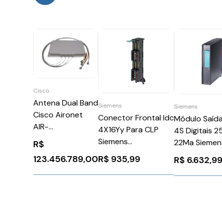
Cisco
Antena Dual Band
Siemens
Siemens
Cisco Aironet
Conector Frontal Idc
Módulo Saída 
AIR-
4X16Yy Para CLP
4S Digitais 2
ANT2566P4W-R
Siemens
22Ma Siemen
R$
6ES79215AB200AA0
6ES71327G
123.456.789,00
R$
935,99
R$
6.632,9