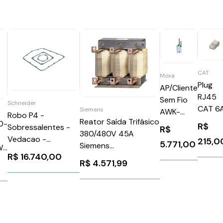
CAT
Moxa
Plug
AP/Cliente
RJ45
Sem Fio
Schneider
CAT 6A
Siemens
AWK-
Robo P4 -
100
Reator Saída Trifásico
80-
1131A-US-
R$
Sobressalentes -
R$
Unida
380/480V 45A
T
Vedacao -
215,0
5.771,00
301-4
Siemens
WZ
Schneider
R$
16.740,00
6SE64003TC038DD0
R$
4.571,99
VRKP4YYYYY00020