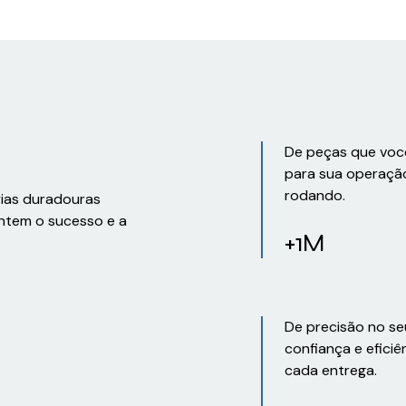
De peças que voc
para sua operaçã
rodando.
rias duradouras
ntem o sucesso e a
+1M
De precisão no se
confiança e eficiê
cada entrega.