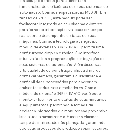
é a solução perfeita para aumentar a
funcionalidade e eficiência dos seus sistemas de
automação. Com sua especificação MSS 8F-DI e
tensão de 24VDC, este módulo pode ser
facilmente integrado ao seu sistema existente
para fornecer informações valiosas em tempo
real sobre o desempenho e status de suas
máquinas. Com sua tecnologia avançada, o
módulo de extensão 3RK32111AA10 permite uma
configuração simples e rápida. Sua interface
intuitiva facilita a programação e integração de
seus sistemas de automação. Além disso, sua
alta qualidade de construção, aliada à marca
confiável Siemens, garantem a durabilidade e
confiabilidade necessárias para operar em
ambientes industriais desafiadores. Com o
módulo de extensão 3RK32111AA10, você pode
monitorar facilmente o status de suas máquinas
e equipamentos, permitindo a tomada de
decisões informadas e a manutenção preventiva.
Isso ajuda a minimizar e até mesmo eliminar
tempo de inatividade não planejado, garantindo
que seus processos de produção sejam seguros,