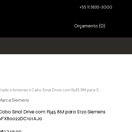
+55 11 3835-3000
Orçamento (
0
)
Trade
Antenas
Cabo Sinal Drive com Rj45 8M para S120 Siemens 6FX80022DC101AJ0
Marca:
Siemens
Cabo Sinal Drive com Rj45 8M para S120 Siemens
6FX80022DC101AJ0