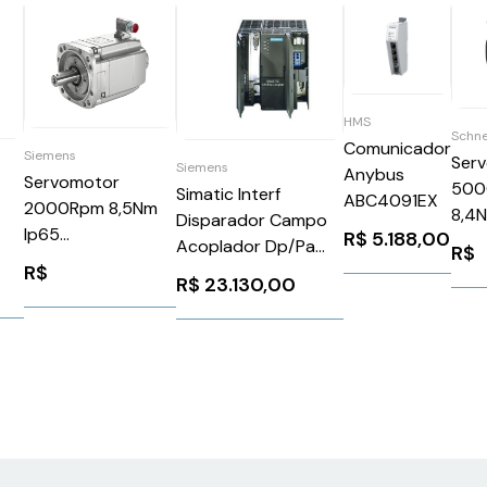
HMS
Schne
Comunicador
Siemens
Ser
Siemens
Anybus
Servomotor
500
Simatic Interf
ABC4091EX
2000Rpm 8,5Nm
8,4
Disparador Campo
Ip65
R$
5.188,00
Ip54
Acoplador Dp/Pa
R$
1FK70622AC711QA1
BMH
R$
5
Siemens
R$
23.130,00
Siemens 91284
6ES71570AD820XA0
CA0