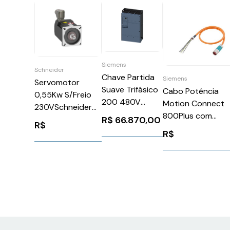
Siemens
Schneider
Chave Partida
Siemens
Servomotor
Suave Trifásico
Cabo Potência
0,55Kw S/Freio
200 480V
Motion Connect
230VSchneider
1100A 110 220V
800Plus com
BMP0702R3NA2A
R$
66.870,00
R$
3RW55566HA14
Conector 4X2X1,
R$
Siemens 1051111
20M Siemens
6FX80025DG011