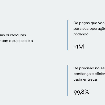
De peças que voc
para sua operaçã
rodando.
rias duradouras
ntem o sucesso e a
+1M
De precisão no se
confiança e eficiê
cada entrega.
99,8%