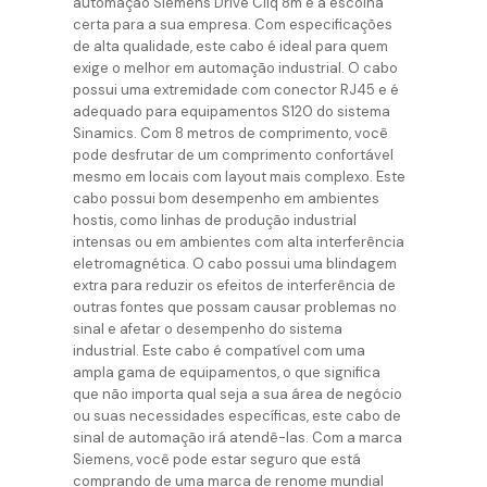
automação Siemens Drive Cliq 8m é a escolha
certa para a sua empresa. Com especificações
de alta qualidade, este cabo é ideal para quem
exige o melhor em automação industrial. O cabo
possui uma extremidade com conector RJ45 e é
adequado para equipamentos S120 do sistema
Sinamics. Com 8 metros de comprimento, você
pode desfrutar de um comprimento confortável
mesmo em locais com layout mais complexo. Este
cabo possui bom desempenho em ambientes
hostis, como linhas de produção industrial
intensas ou em ambientes com alta interferência
eletromagnética. O cabo possui uma blindagem
extra para reduzir os efeitos de interferência de
outras fontes que possam causar problemas no
sinal e afetar o desempenho do sistema
industrial. Este cabo é compatível com uma
ampla gama de equipamentos, o que significa
que não importa qual seja a sua área de negócio
ou suas necessidades específicas, este cabo de
sinal de automação irá atendê-las. Com a marca
Siemens, você pode estar seguro que está
comprando de uma marca de renome mundial