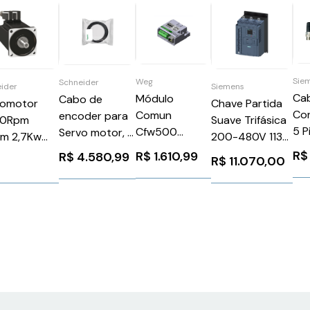
Sie
Weg
Schneider
ider
Siemens
Ca
Módulo
Cabo de
vomotor
Chave Partida
Con
Comun
encoder para
0Rpm
Suave Trifásica
5 P
Cfw500
Servo motor, 3
Nm 2,7Kw
200-480V 113A
10
Cfw500Cethip
metros
 Schneider
110-220V
R$
R$
1.610,99
R$
4.580,99
R$
11.070,00
3R
Weg 12892814
Schneider
1003P11A2A
3RW55342HA14
VW3M8102R30
Siemens
1026242