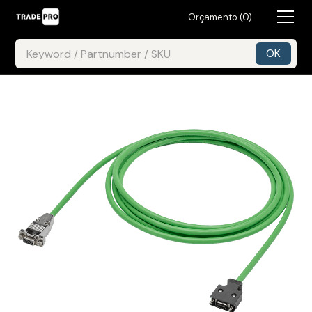
Orçamento (
0
)