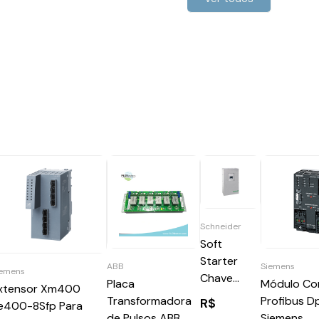
Schneider
Soft
Starter
Siemens
ABB
iemens
Chave
Módulo Co
Placa
xtensor Xm400
Partida
Profibus D
Transformadora
R$
e400-8Sfp Para
Suave
Siemens
de Pulsos ABB