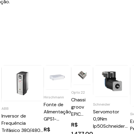
ação.
Opto 22
Hirschmann
Chassi
Fonte de
Schneider
groov
ABB
Alimentação
Servomotor
EPIC
S
Inversor de
GPS1-
0,9Nm
E
groov
Frequência
R$
CSV9HH
Ip50Schneider
P
EPIC
R$
Trifásico 380/480V
1.477,00
BSH0552P01A2A