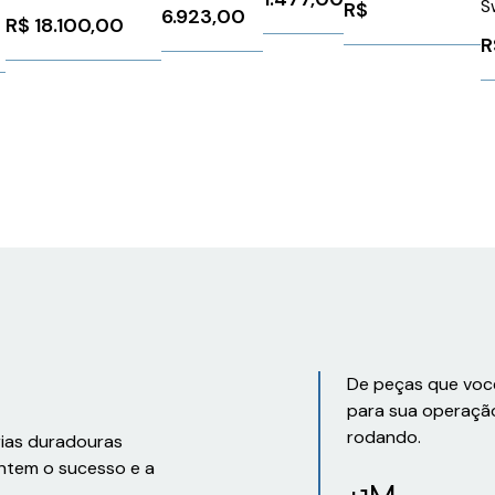
S
Chassis
R$
40A 30CV
6.923,00
R$
18.100,00
0
6
Series
ACS88001040A5
R
ABB
3BBR0000090438
De peças que voc
para sua operaçã
rodando.
rias duradouras
ntem o sucesso e a
+1M