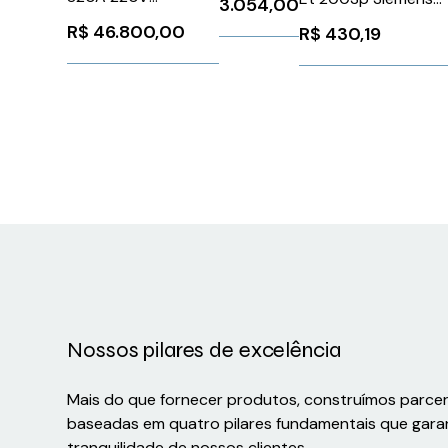
3.054,00
CF 32/20
SSW900F0820T5E4
6ES71936BP200DC
R$
46.800,00
R$
430,19
WEG Weg 1126338
Nossos pilares de excelência
Mais do que fornecer produtos, construímos parce
baseadas em quatro pilares fundamentais que gara
tranquilidade de nossos clientes.