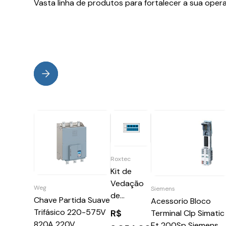
Vasta linha de produtos para fortalecer a sua oper
Roxtec
Kit de
Vedação
Weg
Siemens
de
Chave Partida Suave
Acessorio Bloco
Entrada
Trifásico 220-575V
R$
Terminal Clp Simatic
de Cabo
820A 220V
Et 200Sp Siemens