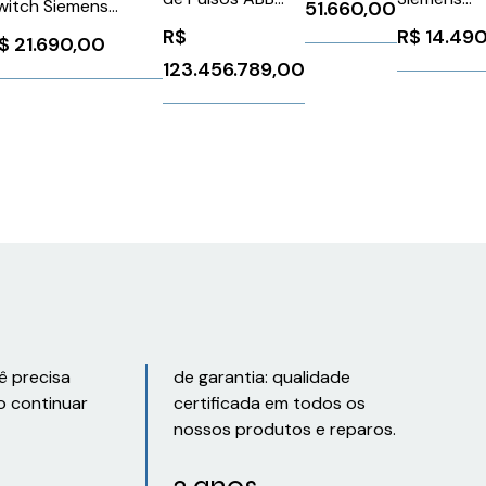
witch Siemens
51.660,00
Trifásica
6ES79720
SDCS-PIN-48
GK54008AS008AP2
R$
14.49
R$
Motores
$
21.690,00
123.456.789,00
208690V
410A
Schneider
ATS48C41Y
ê precisa
de garantia: qualidade
o continuar
certificada em todos os
nossos produtos e reparos.
2 anos