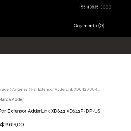
+55 11 3835-3000
Orçamento (
0
)
Trade
Antenas
Par Extensor AdderLink XD642 XD642P-DP-US
Marca:
Adder
Par Extensor AdderLink XD642 XD642P-DP-US
R$
13.619,00