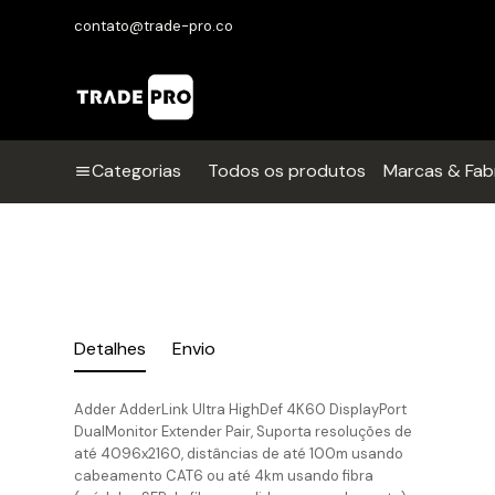
contato@trade-pro.co
Categorias
Todos os produtos
Marcas & Fab
Detalhes
Envio
Adder AdderLink Ultra HighDef 4K60 DisplayPort
DualMonitor Extender Pair, Suporta resoluções de
até 4096x2160, distâncias de até 100m usando
cabeamento CAT6 ou até 4km usando fibra