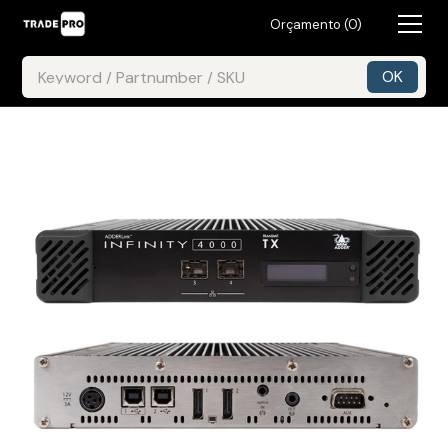
Orçamento (
0
)