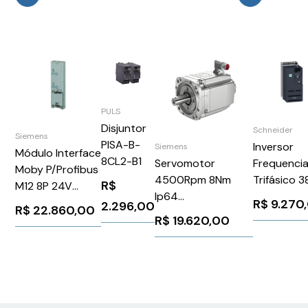
PULS
Disjuntor
Schneider
Siemens
PISA-B-
Inversor
Siemens
Módulo Interface
8CL2-B1
Frequenci
Servomotor
Moby P/Profibus
Trifásico 3
4500Rpm 8Nm
R$
M12 8P 24V
480V
Ip64
Siemens
R$
9.270
2.296,00
R$
22.860,00
Schneider
1FK70802AH711RA0
6GT20020ED00
R$
19.620,00
ATV340D1
Siemens 91441