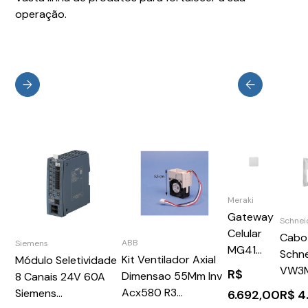
operação.
Meraki
Gateway
Schnei
Celular
Cabo
ABB
Siemens
MG41
Schne
Kit Ventilador Axial
Módulo Seletividade
MG41-HW
VW3M
R$
Dimensao 55Mm Inv
8 Canais 24V 60A
Acx580 R3
Siemens
6.692,00
R$
4