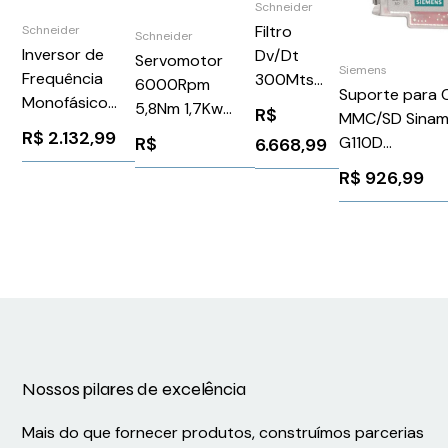
Schneider
Filtro
Schneider
Schneider
Inversor de
Dv/Dt
Servomotor
Siemens
Frequência
300Mts
6000Rpm
Suporte para 
Monofásico
305 Amps
5,8Nm 1,7Kw
R$
MMC/SD Sinam
200240V 6,9A
-
Ip50Schneider
R$
2.132,99
R$
G110D
6.668,99
1,5CV Atv320
Schneider
BSH1002P02A1A
6SL35550PM
Schneider
VW3A5307
R$
926,99
Siemens 2922
ATV320U11M2C
Nossos pilares de excelência
Mais do que fornecer produtos, construímos parcerias