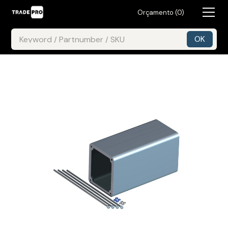
Orçamento (
0
)