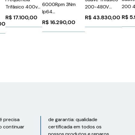
6000Rpm 3Nm
200 
Trifásico 400v
200-480V
Ip64
24V
37kw Atv340
570A
R$
5.
R$
17.100,00
R$
43.830,00
1FK70422AK711RA0
3RW5
Schneider
24Vca/Vcc
R$
16.290,00
00
Siemens 90981
Sieme
ATV340D37N4E
3RW55486HF04
9645
Siemens
1303354
ê precisa
de garantia: qualidade
o continuar
certificada em todos os
nossos produtos e reparos.