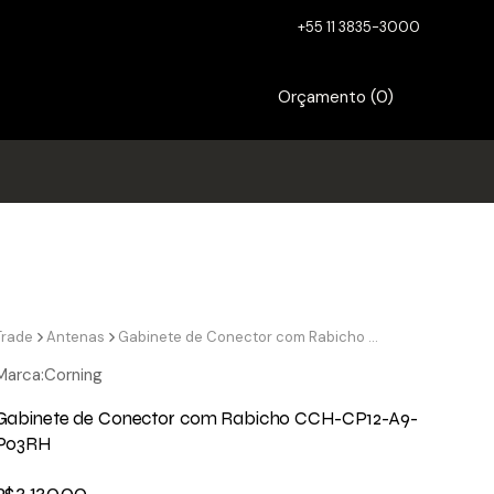
+55 11 3835-3000
Orçamento (
0
)
Trade
Antenas
Gabinete de Conector com Rabicho CCH-CP12-A9-P03RH
Marca:
Corning
Gabinete de Conector com Rabicho CCH-CP12-A9-
P03RH