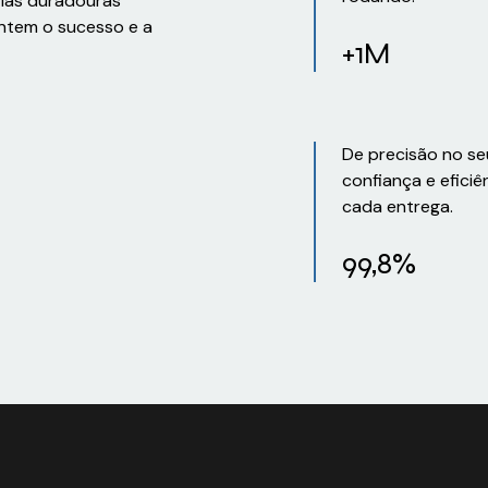
rias duradouras
ntem o sucesso e a
+1M
De precisão no se
confiança e eficiê
cada entrega.
99,8%