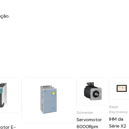
ação.
Beijer
Electronics
Schneider
IHM da
Servomotor
Série X2
6000Rpm
otor E-