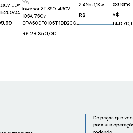
Weg
extreme
3,4Nm 1,1Kw
400V 60A
Inversor 3F 380-480V
Ip50Schneider
1TE260AC0
R$
R$
105A 75Cv
BSH1001P01F2A
988578
99,99
14.070,
CFW500F0105T4DB20G2
Weg 1333896
R$
28.350,00
De peças que voc
para sua operaçã
rodando.