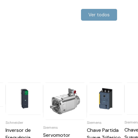
Ver todos
Siemen
Schneider
Siemens
Siemens
Chave
Inversor de
Chave Partida
Servomotor
Suave
Frequência
Suave Trifasico