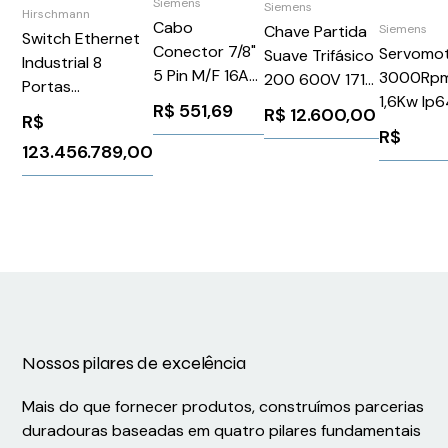
Siemens
Siemens
Hirschmann
Cabo
Chave Partida
Siemens
Switch Ethernet
Conector 7/8"
Servomo
Suave Trifásico
Industrial 8
5 Pin M/F 16A
3000Rpm
200 600V 171A
Portas
2M Siemens
1,6Kw Ip
110 220V
R$
551,69
Hirschmann
R$
12.600,00
R$
6XV18225BH20
1FK7062
3RW52366AC15
Spider II 8TX
R$
Siemens 
123.456.789,00
Siemens
(Usado)
1026075
Nossos pilares de excelência
Mais do que fornecer produtos, construímos parcerias
duradouras baseadas em quatro pilares fundamentais