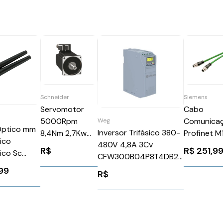
Schneider
Siemens
Servomotor
Cabo
5000Rpm
Comunica
Weg
Optico mm
Inversor Trifásico 380-
8,4Nm 2,7Kw
Profinet M
ico
480V 4,8A 3Cv
Ip54 Schneider
180 M12-1
R$
R$
251,9
ico Sc
CFW300B04P8T4DB20
BMH1003P11F2A
0,5M Siem
WEG Weg 14148360
6XV18708
99
R$
MB000AC0