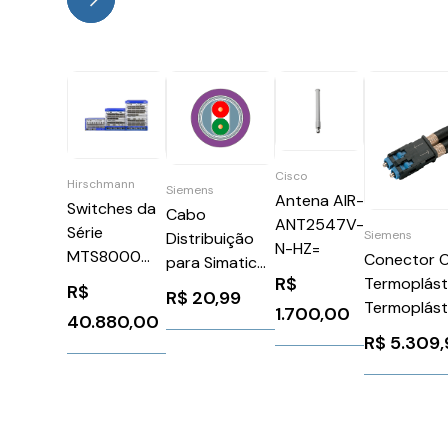
Cisco
Hirschmann
Siemens
Antena AIR-
Switches da
Cabo
ANT2547V-
Série
Siemens
Distribuição
N-HZ=
MTS8000
Conector 
para Simatic
MAMMUTHUS
R$
Termoplást
6XV18300LH10
R$
R$
20,99
Termoplást
Siemens
1.700,00
40.880,00
Siemens
100350
R$
5.309,
6GK19000