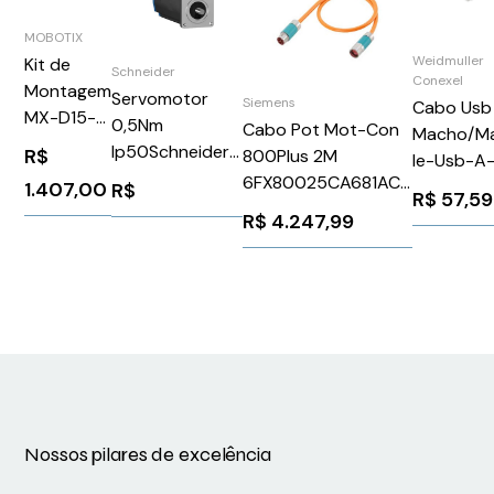
MOBOTIX
Weidmuller
Kit de
Schneider
Conexel
Montagem
Servomotor
Siemens
Cabo Usb
MX-D15-
0,5Nm
Cabo Pot Mot-Con
Macho/M
OPT-
Ip50Schneider
R$
800Plus 2M
Ie-Usb-A
WHMH-
BSH0551T12A2A
6FX80025CA681AC0
1.0M
1.407,00
R$
Set
R$
57,59
Siemens 86840
IEUSBAA1
R$
4.247,99
Weidmulle
Conexel
19935500
Nossos pilares de excelência