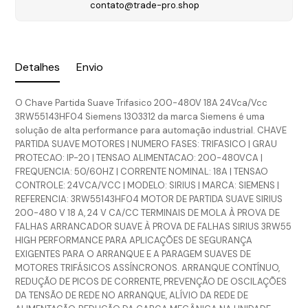
contato@trade-pro.shop
Detalhes
Envio
O Chave Partida Suave Trifasico 200-480V 18A 24Vca/Vcc
3RW55143HF04 Siemens 1303312 da marca Siemens é uma
solução de alta performance para automação industrial. CHAVE
PARTIDA SUAVE MOTORES | NUMERO FASES: TRIFASICO | GRAU
PROTECAO: IP-20 | TENSAO ALIMENTACAO: 200-480VCA |
FREQUENCIA: 50/60HZ | CORRENTE NOMINAL: 18A | TENSAO
CONTROLE: 24VCA/VCC | MODELO: SIRIUS | MARCA: SIEMENS |
REFERENCIA: 3RW55143HF04 MOTOR DE PARTIDA SUAVE SIRIUS
200-480 V 18 A, 24 V CA/CC TERMINAIS DE MOLA À PROVA DE
FALHAS ARRANCADOR SUAVE À PROVA DE FALHAS SIRIUS 3RW55
HIGH PERFORMANCE PARA APLICAÇÕES DE SEGURANÇA
EXIGENTES PARA O ARRANQUE E A PARAGEM SUAVES DE
MOTORES TRIFÁSICOS ASSÍNCRONOS. ARRANQUE CONTÍNUO,
REDUÇÃO DE PICOS DE CORRENTE, PREVENÇÃO DE OSCILAÇÕES
DA TENSÃO DE REDE NO ARRANQUE, ALÍVIO DA REDE DE