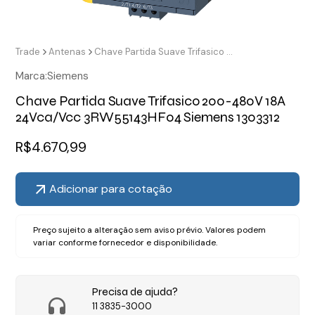
Trade
Antenas
Chave Partida Suave Trifasico 200-480V 18A 24Vca/Vcc 3RW55143HF04 Siemens 1303312
Marca:
Siemens
Chave Partida Suave Trifasico 200-480V 18A
24Vca/Vcc 3RW55143HF04 Siemens 1303312
R$
4.670,99
Adicionar para cotação
Preço sujeito a alteração sem aviso prévio. Valores podem
variar conforme fornecedor e disponibilidade.
Precisa de ajuda?
11 3835-3000