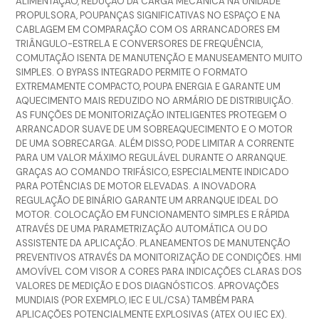
ALIMENTAÇÃO, REDUÇÃO DA CARGA MECÂNICA NA UNIDADE
PROPULSORA, POUPANÇAS SIGNIFICATIVAS NO ESPAÇO E NA
CABLAGEM EM COMPARAÇÃO COM OS ARRANCADORES EM
TRIÂNGULO-ESTRELA E CONVERSORES DE FREQUÊNCIA,
COMUTAÇÃO ISENTA DE MANUTENÇÃO E MANUSEAMENTO MUITO
SIMPLES. O BYPASS INTEGRADO PERMITE O FORMATO
EXTREMAMENTE COMPACTO, POUPA ENERGIA E GARANTE UM
AQUECIMENTO MAIS REDUZIDO NO ARMÁRIO DE DISTRIBUIÇÃO.
AS FUNÇÕES DE MONITORIZAÇÃO INTELIGENTES PROTEGEM O
ARRANCADOR SUAVE DE UM SOBREAQUECIMENTO E O MOTOR
DE UMA SOBRECARGA. ALÉM DISSO, PODE LIMITAR A CORRENTE
PARA UM VALOR MÁXIMO REGULÁVEL DURANTE O ARRANQUE.
GRAÇAS AO COMANDO TRIFÁSICO, ESPECIALMENTE INDICADO
PARA POTÊNCIAS DE MOTOR ELEVADAS. A INOVADORA
REGULAÇÃO DE BINÁRIO GARANTE UM ARRANQUE IDEAL DO
MOTOR. COLOCAÇÃO EM FUNCIONAMENTO SIMPLES E RÁPIDA
ATRAVÉS DE UMA PARAMETRIZAÇÃO AUTOMÁTICA OU DO
ASSISTENTE DA APLICAÇÃO. PLANEAMENTOS DE MANUTENÇÃO
PREVENTIVOS ATRAVÉS DA MONITORIZAÇÃO DE CONDIÇÕES. HMI
AMOVÍVEL COM VISOR A CORES PARA INDICAÇÕES CLARAS DOS
VALORES DE MEDIÇÃO E DOS DIAGNÓSTICOS. APROVAÇÕES
MUNDIAIS (POR EXEMPLO, IEC E UL/CSA) TAMBÉM PARA
APLICAÇÕES POTENCIALMENTE EXPLOSIVAS (ATEX OU IEC EX).