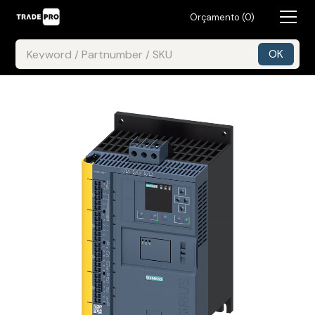
Orçamento (
0
)