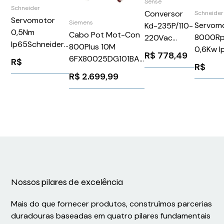
Sense
Schneider
Conversor
Schneider
Servomotor
Siemens
Servom
Kd-235P/110-
0,5Nm
Cabo Pot Mot-Con
8000Rp
220Vac
Ip65Schneider
800Plus 10M
0,6Kw I
KD235 -
R$
778,49
BSH0551T31F2A
6FX80025DG101BA0
Schneid
R$
Sense
R$
Siemens 86230
BMH07
5000002145
R$
2.699,99
Nossos pilares de excelência
Mais do que fornecer produtos, construímos parcerias
duradouras baseadas em quatro pilares fundamentais