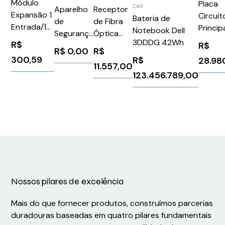
Módulo
Placa
Dell
Aparelho
Receptor
Expansão 1
Circuit
Bateria de
de
de Fibra
Entrada/1
Princip
Notebook Dell
Segurança
Óptica
Saída 0-10
Nint-5
3DDDG 42Wh
R$
R$
Tofino
2R09
R$
0,00
R$
V CFW100
P/Inv F
Xenon
300,59
R$
28.98
CFW100IOA
613532
11.557,00
123.456.789,00
Weg
ABB
12888249
82099
Nossos pilares de excelência
Mais do que fornecer produtos, construímos parcerias
duradouras baseadas em quatro pilares fundamentais