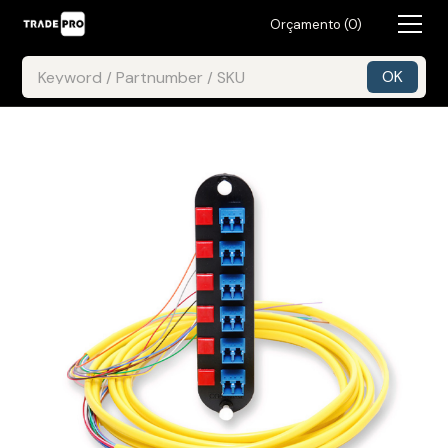
Orçamento (
0
)