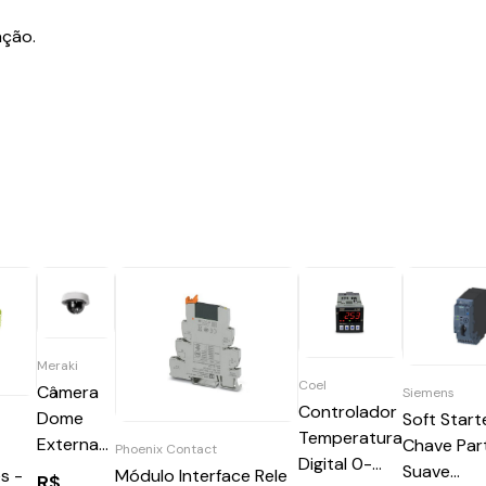
ação.
Meraki
Coel
Câmera
Siemens
Controlador
Dome
Soft Start
Temperatura
Externa
Chave Par
Phoenix Contact
Digital 0-
MV72
Suave
s -
Módulo Interface Rele
R$