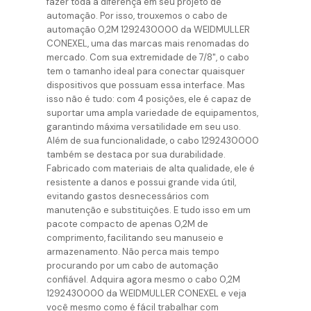
fazer toda a diferença em seu projeto de
automação. Por isso, trouxemos o cabo de
automação 0,2M 1292430000 da WEIDMULLER
CONEXEL, uma das marcas mais renomadas do
mercado. Com sua extremidade de 7/8", o cabo
tem o tamanho ideal para conectar quaisquer
dispositivos que possuam essa interface. Mas
isso não é tudo: com 4 posições, ele é capaz de
suportar uma ampla variedade de equipamentos,
garantindo máxima versatilidade em seu uso.
Além de sua funcionalidade, o cabo 1292430000
também se destaca por sua durabilidade.
Fabricado com materiais de alta qualidade, ele é
resistente a danos e possui grande vida útil,
evitando gastos desnecessários com
manutenção e substituições. E tudo isso em um
pacote compacto de apenas 0,2M de
comprimento, facilitando seu manuseio e
armazenamento. Não perca mais tempo
procurando por um cabo de automação
confiável. Adquira agora mesmo o cabo 0,2M
1292430000 da WEIDMULLER CONEXEL e veja
você mesmo como é fácil trabalhar com