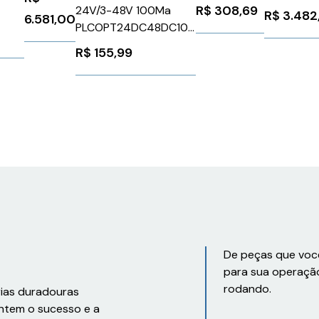
55G 1 Rele
MV72-
Trifásico
R$
308,69
24V/3-48V 100Ma
R$
3.482
6.581,00
Bivolt
HW
690V 32A
PLCOPT24DC48DC100
48X48MM
24Vcc
0012
Phoenix Contact
R$
155,99
Coel
Siemens
2900352
K48EHCOR
3RA61201
De peças que voc
para sua operaçã
rodando.
rias duradouras
ntem o sucesso e a