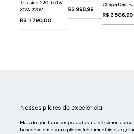
Trifásico 220-575V
Chapa Desl -
RSM824V+1COZ
R$
998,99
312A 220V
Schneider
Weidmuller
R$
6.506,99
BRSSW080312T5SH2Z
VRKP4YYYYY0
R$
11.790,00
Conexel
WEG Weg 11296764
1447890000
Nossos pilares de excelência
Mais do que fornecer produtos, construímos parce
baseadas em quatro pilares fundamentais que gara