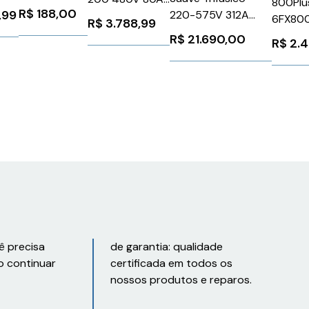
800Plu
AA0621.1
R$
188,00
,99
220-575V 312A
24V Siemens
6FX80
R$
3.788,99
110V
3RW30461BB04
Siemen
R$
21.690,00
R$
2.
SSW900D0312T5E3
WEG Weg 13256762
EB33
ê precisa
de garantia: qualidade
o continuar
certificada em todos os
nossos produtos e reparos.