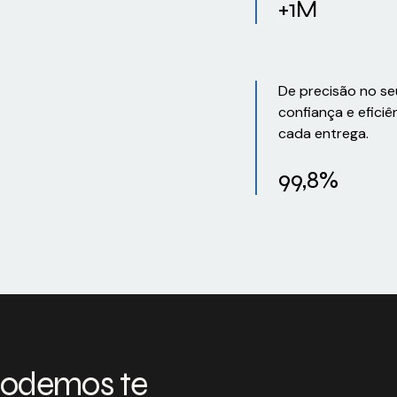
+1M
De precisão no se
confiança e eficiê
cada entrega.
99,8%
podemos te