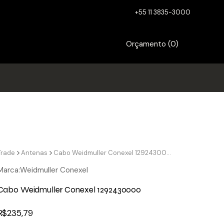
+55 11 3835-3000
Orçamento (
0
)
Trade
Antenas
Cabo Weidmuller Conexel 1292430000
Marca:
Weidmuller Conexel
Cabo Weidmuller Conexel 1292430000
R$
235,79