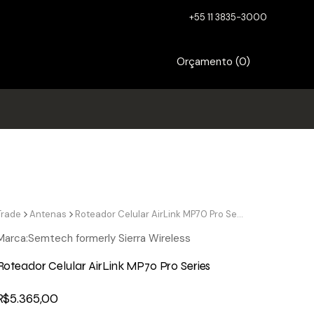
+55 11 3835-3000
Orçamento (
0
)
Trade
Antenas
Roteador Celular AirLink MP70 Pro Series
Marca:
Semtech formerly Sierra Wireless
Roteador Celular AirLink MP70 Pro Series
R$
5.365,00