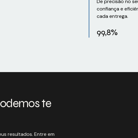
De precisão no se
confiança e eficiê
cada entrega.
99,8%
podemos te
us resultados. Entre em