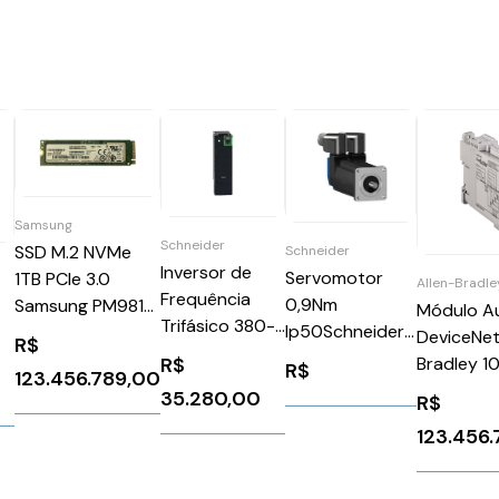
Samsung
Schneider
SSD M.2 NVMe
Schneider
Inversor de
Servomotor
1TB PCIe 3.0
Allen-Bradle
Frequência
0,9Nm
Samsung PM981
Módulo Au
Trifásico 380-
Ip50Schneider
MZ-VLB1T0B
DeviceNet
R$
480v 145a
BSH0552P11A2A
R$
Bradley 1
R$
123.456.789,00
100CV
DNY42R
35.280,00
R$
B0
Schneider
ATV630D75N4
123.456