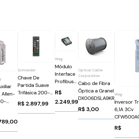
Weg
Módulo
Optical Cable
Schneider
Interface
Corporation
Chave De
y
Profibus
Cabo de Fibra
Partida Suave
xiliar
Dp Cfw11
Óptica a Granel
R$
Trifásica 200-
 Allen-
Weg
Weg
DX006DSLA9KR
480V 65A
00-
2.249,99
Inversor T
R$
2.897,99
11008107
24VCC
R$
3,00
6,1A 3Cv
Schneider
CFW500A
.789,00
ATS130N2D65LT
WEG Weg 
R$