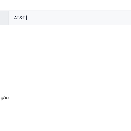
AT&T]
ação.