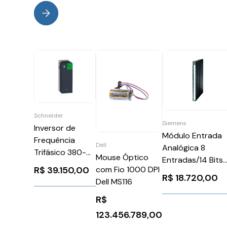
Schneider
Siemens
Inversor de
Módulo Entrada
Frequência
Dell
Analógica 8
Trifásico 380-
Mouse Óptico
Entradas/14 Bits
480V 145A
R$
39.150,00
com Fio 1000 DPI
Siemens
100CV
R$
18.720,00
Dell MS116
6ES74311KF100A
ATV930D75N4Z
R$
Schneider
1080295
123.456.789,00