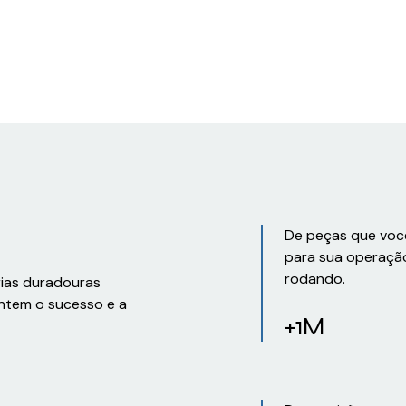
De peças que voc
para sua operaçã
rodando.
rias duradouras
ntem o sucesso e a
+1M