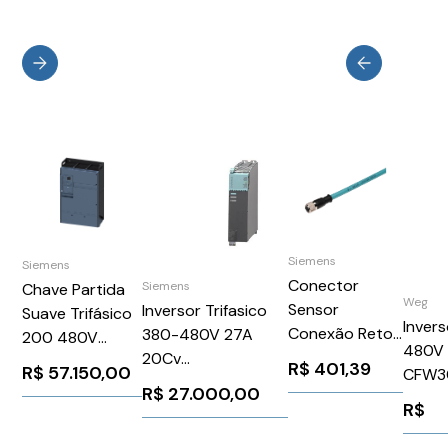
Siemens
Siemens
Conector
Siemens
Chave Partida
Weg
Sensor
Inversor Trifasico
Suave Trifásico
Invers
Conexão Reto
380-480V 27A
200 480V
480V 
M12 Sem
20Cv
840A 110 220V
R$
401,39
R$
57.150,00
CFW3
Sinalizacao 5P
6SL31307TE216AA4
3RW55546HA14
R$
27.000,00
WEG W
M12 5M
Siemens 355882
R$
Siemens 1051103
Siemens