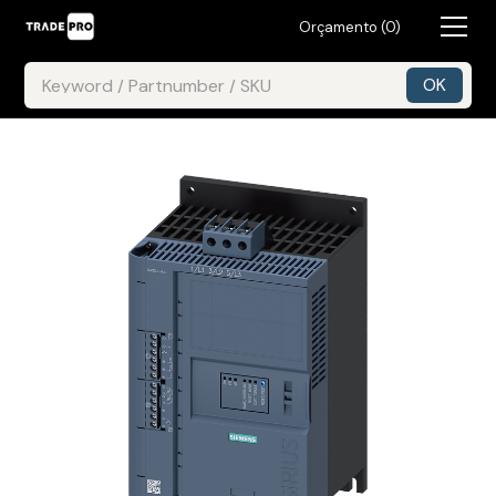
Orçamento (
0
)