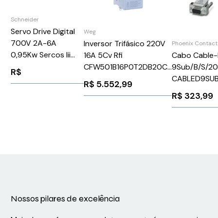
Schneider
Servo Drive Digital
Weg
700V 2A-6A
Inversor Trifásico 220V
Phoenix Contact
0,95Kw Sercos Iii
16A 5Cv Rfi
Cabo Cable
Schneider
CFW501B16P0T2DB20C3
9Sub/B/S/20
R$
LXM62DU60D21000
WEG Weg 13608660
CABLED9SU
R$
5.552,99
Phoenix Con
R$
323,99
Nossos pilares de excelência