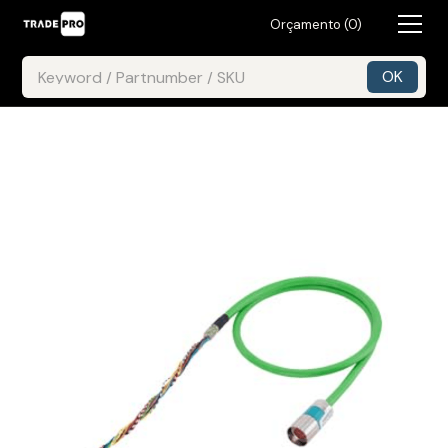
Orçamento (
0
)