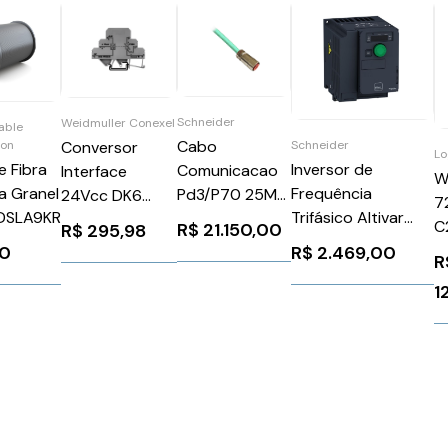
Schneider
Weidmuller Conexel
able
Cabo
ion
Schneider
Conversor
Lo
 Fibra
Inversor de
Comunicacao
Interface
W
a Granel
Frequência
Pd3/P70 25M
24Vcc DK6
7
DSLA9KR
Trifásico Altivar
Schneider
PT100/3
C
R$
21.150,00
R$
295,98
320
VW3E1145R250
Weidmuller
00
R$
2.469,00
R
(VSD)Trifásico200-
Conexel
240 V CA2.2 kW3
1
C9043490006
hp Schneider
ATV320U22M3C