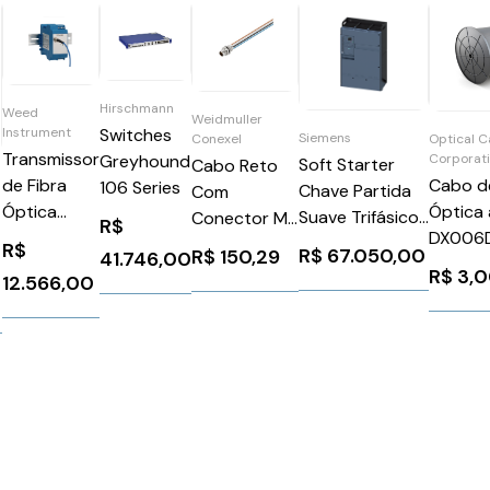
Hirschmann
Weed
Weidmuller
Switches
Instrument
Siemens
Optical C
Conexel
Transmissor
Corporat
Greyhound
Soft Starter
Cabo Reto
Cabo de
de Fibra
106 Series
Chave Partida
Com
Óptica 
Óptica
Suave Trifásico
Conector M8
R$
DX006
2T36
200-690V
500Mm
R$
R$
67.050,00
R$
150,29
41.746,00
0
840A 110-220V
Weidmuller
R$
3,
12.566,00
Siemens
Conexel
3RW55546HA16
1078720000