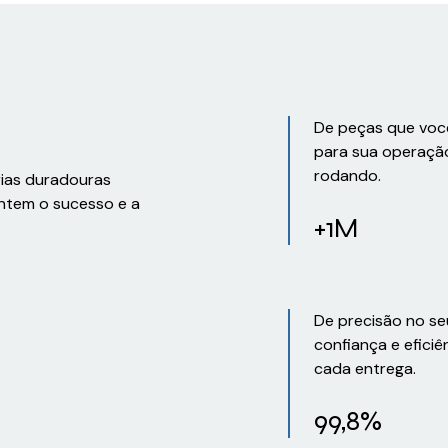
De peças que voc
para sua operaçã
rodando.
rias duradouras
ntem o sucesso e a
+1M
De precisão no se
confiança e eficiê
cada entrega.
99,8%