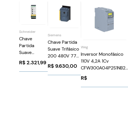
Schneider
Siemens
Chave
Chave Partida
Partida
Weg
Suave Trifásico
Suave
Inversor Monofásico
200 480V 77A
Trifásico
110V 4,2A 1Cv
R$
2.321,99
24V
R$
9.630,00
220V 32A 110
CFW300A04P2S1NB2
3RW55261HF04
220V
WEG Weg 13059268
Siemens
R$
Schneider
1221543
ATS01N232LU