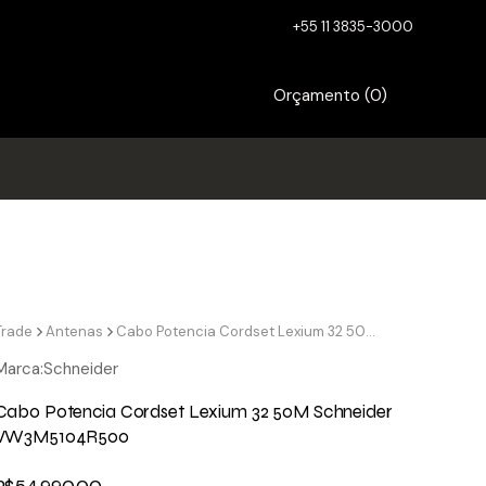
+55 11 3835-3000
Orçamento (
0
)
Trade
Antenas
Cabo Potencia Cordset Lexium 32 50M Schneider VW3M5104R500
Marca:
Schneider
Cabo Potencia Cordset Lexium 32 50M Schneider
VW3M5104R500