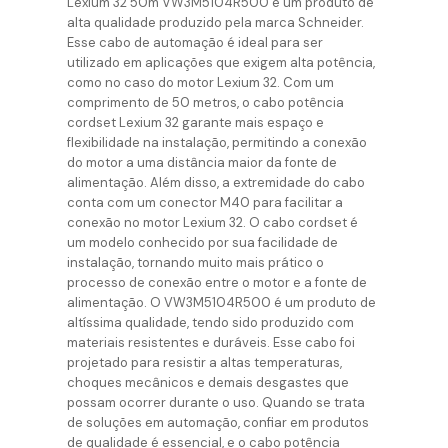
Lexium 32 50m VW3M5104R500 é um produto de
alta qualidade produzido pela marca Schneider.
Esse cabo de automação é ideal para ser
utilizado em aplicações que exigem alta potência,
como no caso do motor Lexium 32. Com um
comprimento de 50 metros, o cabo potência
cordset Lexium 32 garante mais espaço e
flexibilidade na instalação, permitindo a conexão
do motor a uma distância maior da fonte de
alimentação. Além disso, a extremidade do cabo
conta com um conector M40 para facilitar a
conexão no motor Lexium 32. O cabo cordset é
um modelo conhecido por sua facilidade de
instalação, tornando muito mais prático o
processo de conexão entre o motor e a fonte de
alimentação. O VW3M5104R500 é um produto de
altíssima qualidade, tendo sido produzido com
materiais resistentes e duráveis. Esse cabo foi
projetado para resistir a altas temperaturas,
choques mecânicos e demais desgastes que
possam ocorrer durante o uso. Quando se trata
de soluções em automação, confiar em produtos
de qualidade é essencial, e o cabo potência